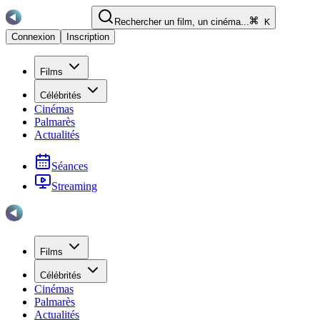
Rechercher un film, un cinéma...
K
Connexion
Inscription
Films
Célébrités
Cinémas
Palmarès
Actualités
Séances
Streaming
Films
Célébrités
Cinémas
Palmarès
Actualités