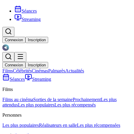
Séances
Streaming
Connexion
Inscription
Connexion
Inscription
Films
Célébrités
Cinémas
Palmarès
Actualités
Séances
Streaming
Films
Films au cinéma
Sorties de la semaine
Prochainement
Les plus
attendus
Les plus populaires
Les plus récompensés
Personnes
Les plus populaires
Réalisateurs en salle
Les plus récompensées