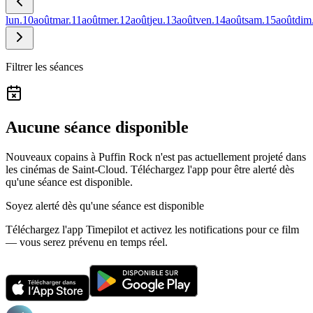
lun.
10
août
mar.
11
août
mer.
12
août
jeu.
13
août
ven.
14
août
sam.
15
août
dim
Filtrer les séances
Aucune séance disponible
Nouveaux copains à Puffin Rock n'est pas actuellement projeté dans
les cinémas de Saint-Cloud.
Téléchargez l'app pour être alerté dès
qu'une séance est disponible.
Soyez alerté dès qu'une séance est disponible
Téléchargez l'app Timepilot et activez les notifications pour ce film
— vous serez prévenu en temps réel.