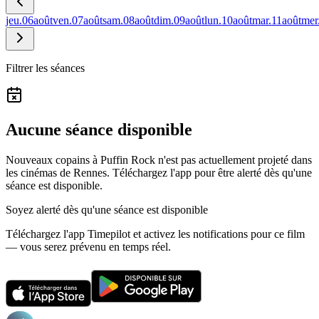
jeu.
06
août
ven.
07
août
sam.
08
août
dim.
09
août
lun.
10
août
mar.
11
août
mer
Filtrer les séances
Aucune séance disponible
Nouveaux copains à Puffin Rock n'est pas actuellement projeté dans
les cinémas de Rennes.
Téléchargez l'app pour être alerté dès qu'une
séance est disponible.
Soyez alerté dès qu'une séance est disponible
Téléchargez l'app Timepilot et activez les notifications pour ce film
— vous serez prévenu en temps réel.