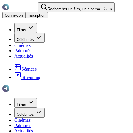
Rechercher un film, un cinéma...
K
Connexion
Inscription
Films
Célébrités
Cinémas
Palmarès
Actualités
Séances
Streaming
Films
Célébrités
Cinémas
Palmarès
Actualités