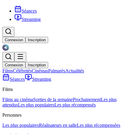
Séances
Streaming
Connexion
Inscription
Connexion
Inscription
Films
Célébrités
Cinémas
Palmarès
Actualités
Séances
Streaming
Films
Films au cinéma
Sorties de la semaine
Prochainement
Les plus
attendus
Les plus populaires
Les plus récompensés
Personnes
Les plus populaires
Réalisateurs en salle
Les plus récompensées