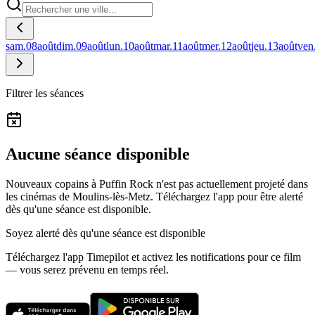
sam.
08
août
dim.
09
août
lun.
10
août
mar.
11
août
mer.
12
août
jeu.
13
août
ven
Filtrer les séances
Aucune séance disponible
Nouveaux copains à Puffin Rock n'est pas actuellement projeté dans
les cinémas de Moulins-lès-Metz.
Téléchargez l'app pour être alerté
dès qu'une séance est disponible.
Soyez alerté dès qu'une séance est disponible
Téléchargez l'app Timepilot et activez les notifications pour ce film
— vous serez prévenu en temps réel.