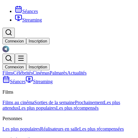
Séances
Streaming
Connexion
Inscription
Connexion
Inscription
Films
Célébrités
Cinémas
Palmarès
Actualités
Séances
Streaming
Films
Films au cinéma
Sorties de la semaine
Prochainement
Les plus
attendus
Les plus populaires
Les plus récompensés
Personnes
Les plus populaires
Réalisateurs en salle
Les plus récompensées