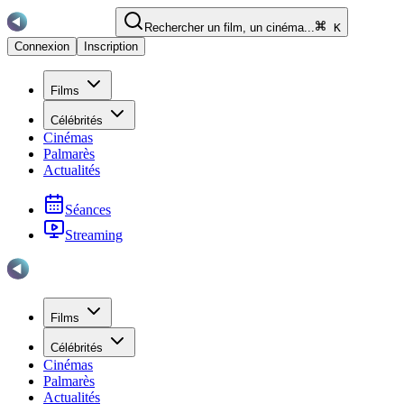
Rechercher un film, un cinéma...
K
Connexion
Inscription
Films
Célébrités
Cinémas
Palmarès
Actualités
Séances
Streaming
Films
Célébrités
Cinémas
Palmarès
Actualités