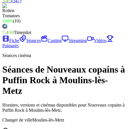
3.4
/
5
(
547
)
100%
(
10
)
7.4
/
10
Timepilot
Fiche
Séances
Casting
Streaming
Vidéos
Palmarès
Séances cinéma
Séances de Nouveaux copains à
Puffin Rock à Moulins-lès-
Metz
Horaires, versions et cinémas disponibles pour Nouveaux copains à
Puffin Rock à Moulins-lès-Metz.
Changer de ville
Moulins-lès-Metz