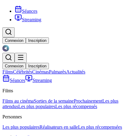
Séances
Streaming
Connexion
Inscription
Connexion
Inscription
Films
Célébrités
Cinémas
Palmarès
Actualités
Séances
Streaming
Films
Films au cinéma
Sorties de la semaine
Prochainement
Les plus
attendus
Les plus populaires
Les plus récompensés
Personnes
Les plus populaires
Réalisateurs en salle
Les plus récompensées