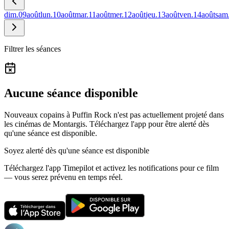
dim.
09
août
lun.
10
août
mar.
11
août
mer.
12
août
jeu.
13
août
ven.
14
août
sam
Filtrer les séances
Aucune séance disponible
Nouveaux copains à Puffin Rock n'est pas actuellement projeté dans
les cinémas de Montargis.
Téléchargez l'app pour être alerté dès
qu'une séance est disponible.
Soyez alerté dès qu'une séance est disponible
Téléchargez l'app Timepilot et activez les notifications pour ce film
— vous serez prévenu en temps réel.