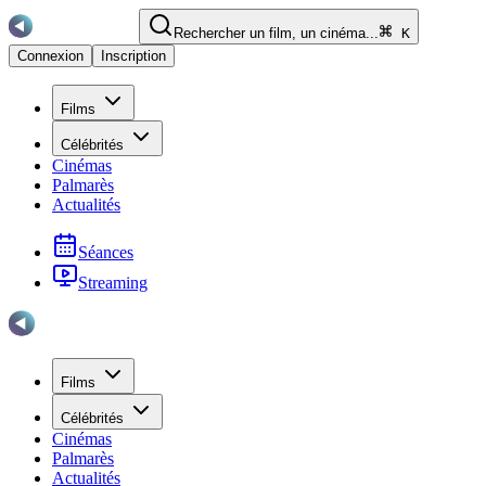
Rechercher un film, un cinéma...
K
Connexion
Inscription
Films
Célébrités
Cinémas
Palmarès
Actualités
Séances
Streaming
Films
Célébrités
Cinémas
Palmarès
Actualités