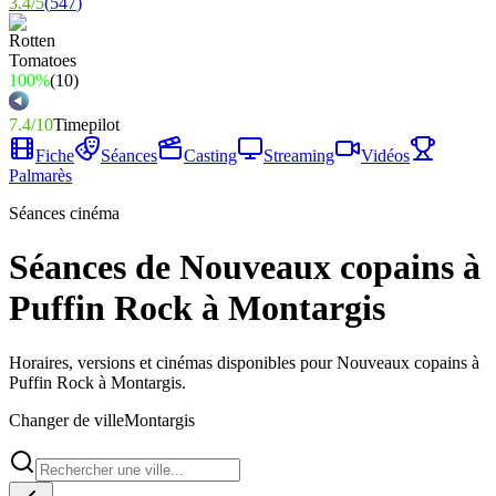
3.4
/
5
(
547
)
100%
(
10
)
7.4
/
10
Timepilot
Fiche
Séances
Casting
Streaming
Vidéos
Palmarès
Séances cinéma
Séances de Nouveaux copains à
Puffin Rock à Montargis
Horaires, versions et cinémas disponibles pour Nouveaux copains à
Puffin Rock à Montargis.
Changer de ville
Montargis