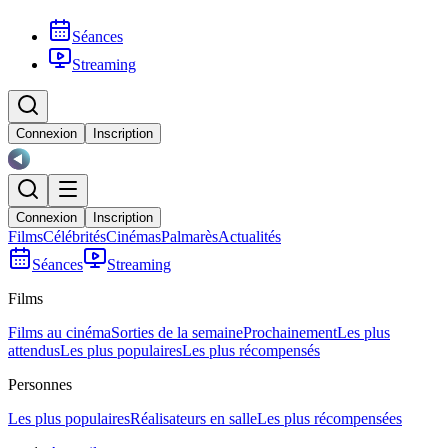
Séances
Streaming
Connexion
Inscription
Connexion
Inscription
Films
Célébrités
Cinémas
Palmarès
Actualités
Séances
Streaming
Films
Films au cinéma
Sorties de la semaine
Prochainement
Les plus
attendus
Les plus populaires
Les plus récompensés
Personnes
Les plus populaires
Réalisateurs en salle
Les plus récompensées