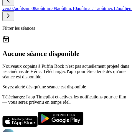
ven.
07
août
sam.
08
août
dim.
09
août
lun.
10
août
mar.
11
août
mer.
12
août
jeu
Filtrer les séances
Aucune séance disponible
Nouveaux copains à Puffin Rock n'est pas actuellement projeté dans
les cinémas de Héric.
Téléchargez l'app pour être alerté dès qu'une
séance est disponible.
Soyez alerté dès qu'une séance est disponible
Téléchargez l'app Timepilot et activez les notifications pour ce film
— vous serez prévenu en temps réel.