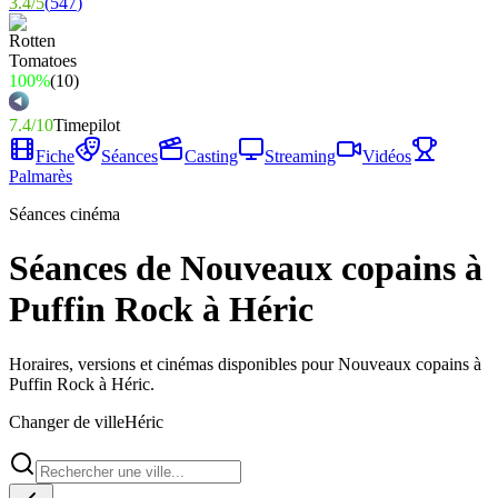
3.4
/
5
(
547
)
100%
(
10
)
7.4
/
10
Timepilot
Fiche
Séances
Casting
Streaming
Vidéos
Palmarès
Séances cinéma
Séances de Nouveaux copains à
Puffin Rock à Héric
Horaires, versions et cinémas disponibles pour Nouveaux copains à
Puffin Rock à Héric.
Changer de ville
Héric