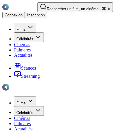
Rechercher un film, un cinéma...
K
Connexion
Inscription
Films
Célébrités
Cinémas
Palmarès
Actualités
Séances
Streaming
Films
Célébrités
Cinémas
Palmarès
Actualités