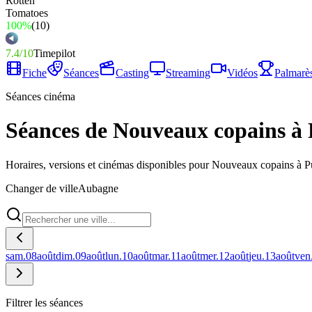
100%
(
10
)
7.4
/
10
Timepilot
Fiche
Séances
Casting
Streaming
Vidéos
Palmarè
Séances cinéma
Séances de Nouveaux copains à
Horaires, versions et cinémas disponibles pour Nouveaux copains à 
Changer de ville
Aubagne
sam.
08
août
dim.
09
août
lun.
10
août
mar.
11
août
mer.
12
août
jeu.
13
août
ven
Filtrer les séances