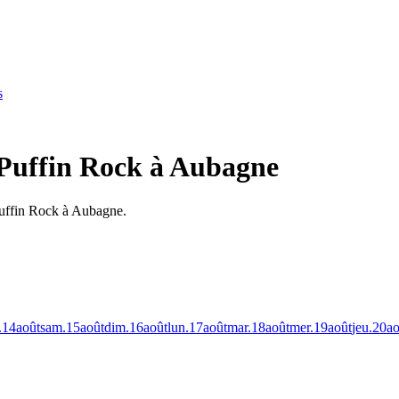
s
 Puffin Rock à Aubagne
Puffin Rock à Aubagne.
.
14
août
sam.
15
août
dim.
16
août
lun.
17
août
mar.
18
août
mer.
19
août
jeu.
20
ao