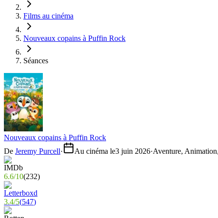
Films au cinéma
Nouveaux copains à Puffin Rock
Séances
Nouveaux copains à Puffin Rock
De
Jeremy Purcell
·
Au cinéma le
3 juin 2026
·
Aventure, Animation,
6.6
/
10
(
232
)
3.4
/
5
(
547
)