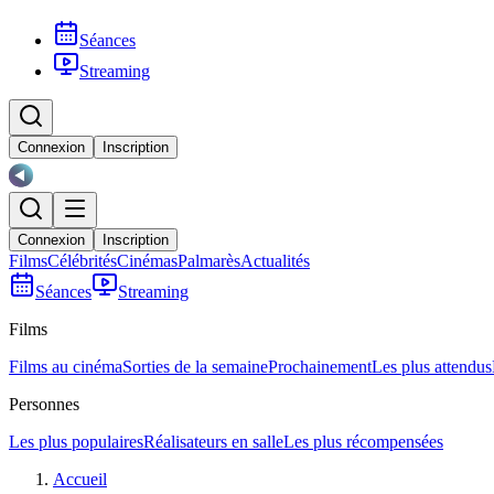
Séances
Streaming
Connexion
Inscription
Connexion
Inscription
Films
Célébrités
Cinémas
Palmarès
Actualités
Séances
Streaming
Films
Films au cinéma
Sorties de la semaine
Prochainement
Les plus attendus
Personnes
Les plus populaires
Réalisateurs en salle
Les plus récompensées
Accueil