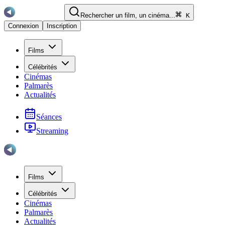
Rechercher un film, un cinéma...
K
Connexion
Inscription
Films
Célébrités
Cinémas
Palmarès
Actualités
Séances
Streaming
Films
Célébrités
Cinémas
Palmarès
Actualités