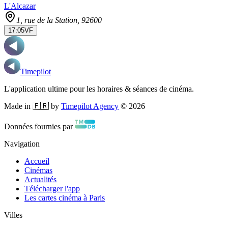
L'Alcazar
1, rue de la Station
, 92600
17:05
VF
Timepilot
L'application ultime pour les horaires & séances de cinéma.
Made in 🇫🇷 by
Timepilot Agency
©
2026
Données fournies par
Navigation
Accueil
Cinémas
Actualités
Télécharger l'app
Les cartes cinéma à Paris
Villes