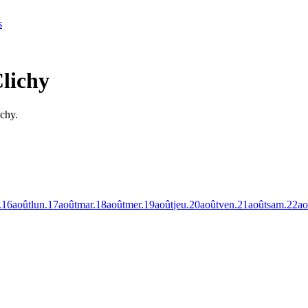
s
Clichy
ichy.
.
16
août
lun.
17
août
mar.
18
août
mer.
19
août
jeu.
20
août
ven.
21
août
sam.
22
ao