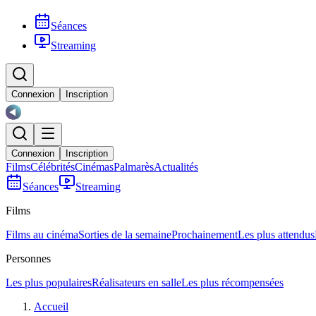
Séances
Streaming
Connexion
Inscription
Connexion
Inscription
Films
Célébrités
Cinémas
Palmarès
Actualités
Séances
Streaming
Films
Films au cinéma
Sorties de la semaine
Prochainement
Les plus attendus
Personnes
Les plus populaires
Réalisateurs en salle
Les plus récompensées
Accueil