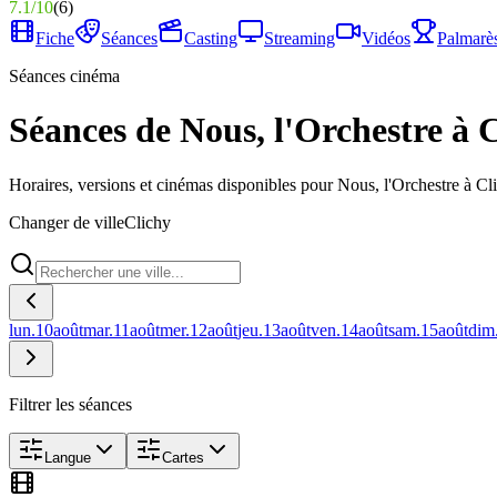
7.1
/
10
(
6
)
Fiche
Séances
Casting
Streaming
Vidéos
Palmarè
Séances cinéma
Séances de Nous, l'Orchestre à 
Horaires, versions et cinémas disponibles pour Nous, l'Orchestre à Cl
Changer de ville
Clichy
lun.
10
août
mar.
11
août
mer.
12
août
jeu.
13
août
ven.
14
août
sam.
15
août
dim
Filtrer les séances
Langue
Cartes