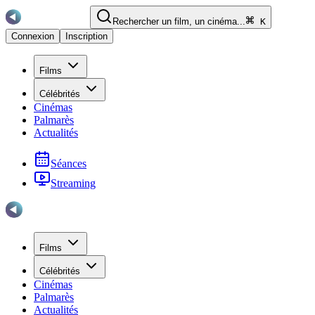
Rechercher un film, un cinéma...
K
Connexion
Inscription
Films
Célébrités
Cinémas
Palmarès
Actualités
Séances
Streaming
Films
Célébrités
Cinémas
Palmarès
Actualités