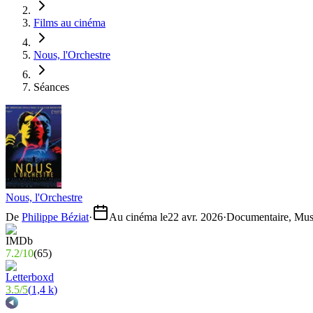
Films au cinéma
Nous, l'Orchestre
Séances
Nous, l'Orchestre
De
Philippe Béziat
·
Au cinéma le
22 avr. 2026
·
Documentaire, Mus
7.2
/
10
(
65
)
3.5
/
5
(
1,4 k
)