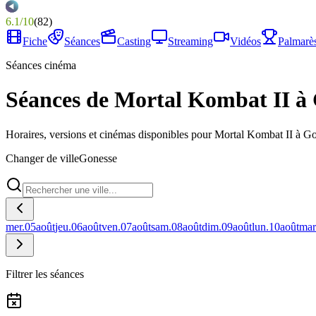
6.1
/
10
(
82
)
Fiche
Séances
Casting
Streaming
Vidéos
Palmarè
Séances cinéma
Séances de Mortal Kombat II à
Horaires, versions et cinémas disponibles pour Mortal Kombat II à G
Changer de ville
Gonesse
mer.
05
août
jeu.
06
août
ven.
07
août
sam.
08
août
dim.
09
août
lun.
10
août
mar
Filtrer les séances