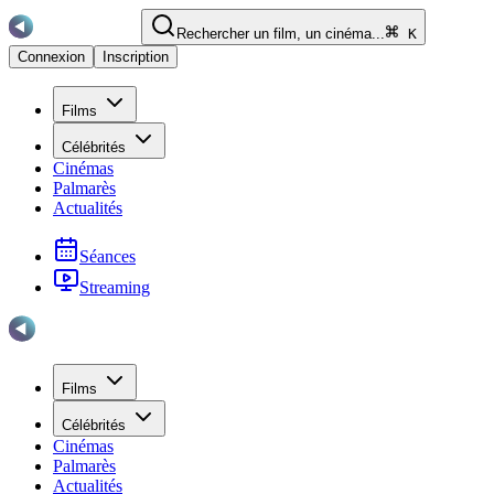
Rechercher un film, un cinéma...
K
Connexion
Inscription
Films
Célébrités
Cinémas
Palmarès
Actualités
Séances
Streaming
Films
Célébrités
Cinémas
Palmarès
Actualités