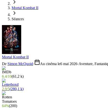
Mortal Kombat II
Séances
Mortal Kombat II
De
Simon McQuoid
·
Au cinéma le
6 mai 2026
·
Aventure, Fantasti
6.4
/
10
(
61,2 k
)
2.9
/
5
(
280,1 k
)
64%
(
200
)