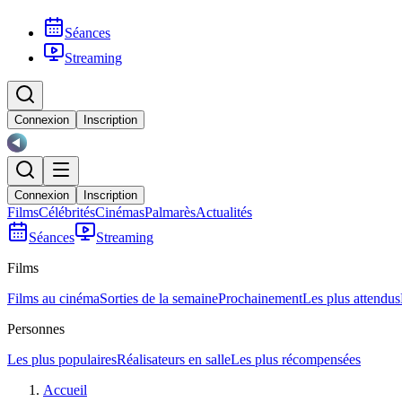
Séances
Streaming
Connexion
Inscription
Connexion
Inscription
Films
Célébrités
Cinémas
Palmarès
Actualités
Séances
Streaming
Films
Films au cinéma
Sorties de la semaine
Prochainement
Les plus attendus
Personnes
Les plus populaires
Réalisateurs en salle
Les plus récompensées
Accueil