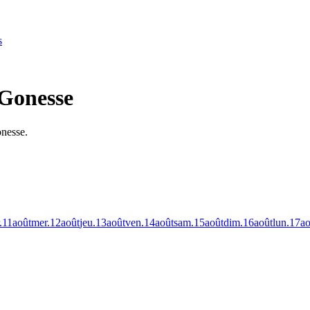
s
 Gonesse
onesse.
.
11
août
mer.
12
août
jeu.
13
août
ven.
14
août
sam.
15
août
dim.
16
août
lun.
17
ao