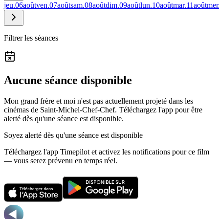
jeu.
06
août
ven.
07
août
sam.
08
août
dim.
09
août
lun.
10
août
mar.
11
août
mer
Filtrer les séances
Aucune séance disponible
Mon grand frère et moi n'est pas actuellement projeté dans les
cinémas de Saint-Michel-Chef-Chef.
Téléchargez l'app pour être
alerté dès qu'une séance est disponible.
Soyez alerté dès qu'une séance est disponible
Téléchargez l'app Timepilot et activez les notifications pour ce film
— vous serez prévenu en temps réel.