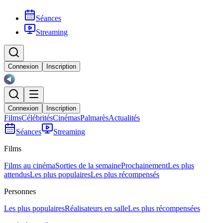
Séances
Streaming
Connexion
Inscription
Connexion
Inscription
Films
Célébrités
Cinémas
Palmarès
Actualités
Séances
Streaming
Films
Films au cinéma
Sorties de la semaine
Prochainement
Les plus
attendus
Les plus populaires
Les plus récompensés
Personnes
Les plus populaires
Réalisateurs en salle
Les plus récompensées