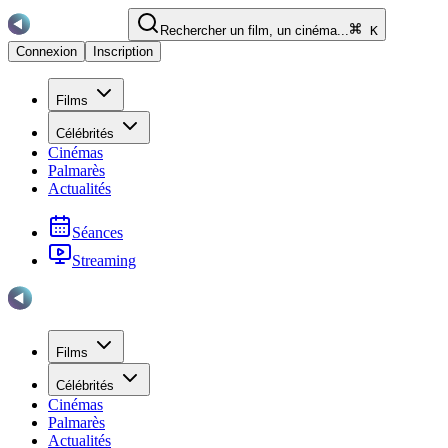
Rechercher un film, un cinéma...
K
Connexion
Inscription
Films
Célébrités
Cinémas
Palmarès
Actualités
Séances
Streaming
Films
Célébrités
Cinémas
Palmarès
Actualités