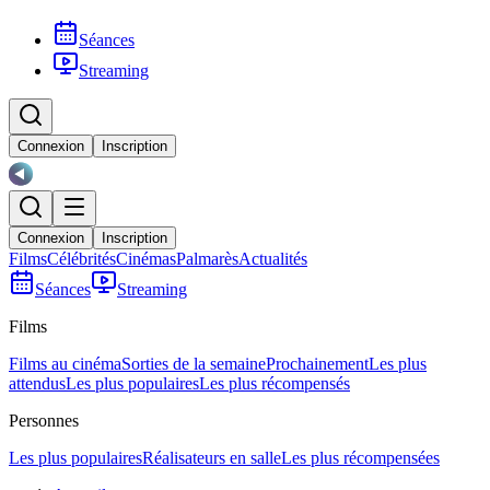
Séances
Streaming
Connexion
Inscription
Connexion
Inscription
Films
Célébrités
Cinémas
Palmarès
Actualités
Séances
Streaming
Films
Films au cinéma
Sorties de la semaine
Prochainement
Les plus
attendus
Les plus populaires
Les plus récompensés
Personnes
Les plus populaires
Réalisateurs en salle
Les plus récompensées