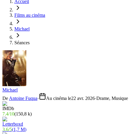
Accueil
Films au cinéma
Michael
Séances
Michael
De
Antoine Fuqua
·
Au cinéma le
22 avr. 2026
·
Drame, Musique
7.4
/
10
(
150,8 k
)
3.6
/
5
(
1,7 M
)