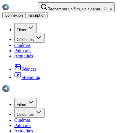
Rechercher un film, un cinéma...
K
Connexion
Inscription
Films
Célébrités
Cinémas
Palmarès
Actualités
Séances
Streaming
Films
Célébrités
Cinémas
Palmarès
Actualités