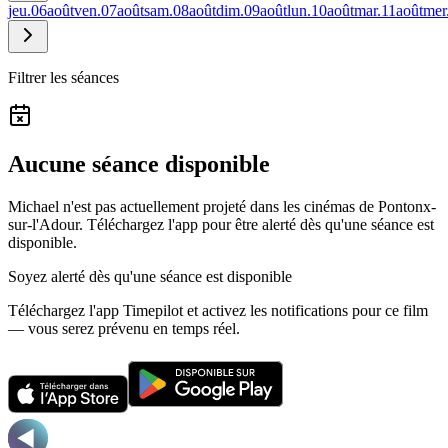
jeu.
06
août
ven.
07
août
sam.
08
août
dim.
09
août
lun.
10
août
mar.
11
août
mer
Filtrer les séances
Aucune séance disponible
Michael n'est pas actuellement projeté dans les cinémas de Pontonx-
sur-l'Adour.
Téléchargez l'app pour être alerté dès qu'une séance est
disponible.
Soyez alerté dès qu'une séance est disponible
Téléchargez l'app Timepilot et activez les notifications pour ce film
— vous serez prévenu en temps réel.