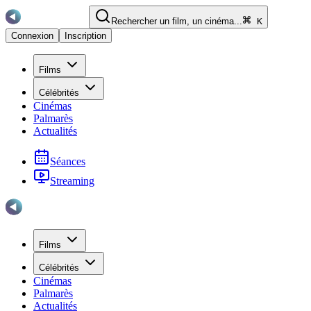
Rechercher un film, un cinéma...
K
Connexion
Inscription
Films
Célébrités
Cinémas
Palmarès
Actualités
Séances
Streaming
Films
Célébrités
Cinémas
Palmarès
Actualités