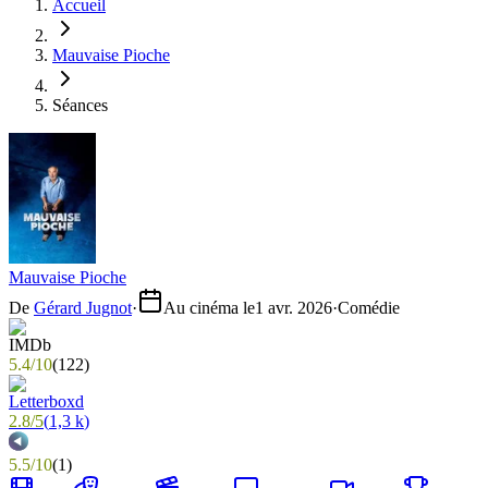
Accueil
Mauvaise Pioche
Séances
Mauvaise Pioche
De
Gérard Jugnot
·
Au cinéma le
1 avr. 2026
·
Comédie
5.4
/
10
(
122
)
2.8
/
5
(
1,3 k
)
5.5
/
10
(
1
)