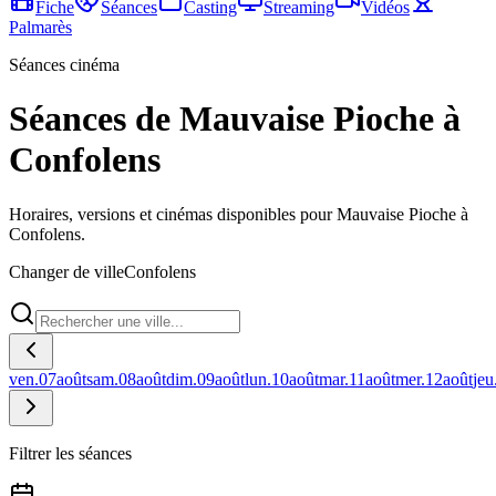
Fiche
Séances
Casting
Streaming
Vidéos
Palmarès
Séances cinéma
Séances de Mauvaise Pioche à
Confolens
Horaires, versions et cinémas disponibles pour Mauvaise Pioche à
Confolens.
Changer de ville
Confolens
ven.
07
août
sam.
08
août
dim.
09
août
lun.
10
août
mar.
11
août
mer.
12
août
jeu
Filtrer les séances