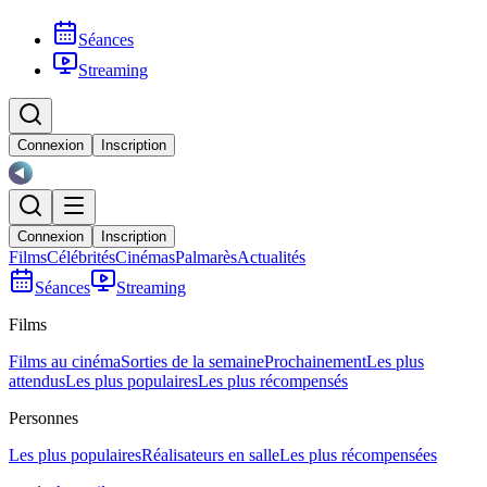
Séances
Streaming
Connexion
Inscription
Connexion
Inscription
Films
Célébrités
Cinémas
Palmarès
Actualités
Séances
Streaming
Films
Films au cinéma
Sorties de la semaine
Prochainement
Les plus
attendus
Les plus populaires
Les plus récompensés
Personnes
Les plus populaires
Réalisateurs en salle
Les plus récompensées