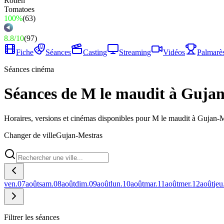
100%
(
63
)
8.8
/
10
(
97
)
Fiche
Séances
Casting
Streaming
Vidéos
Palmarè
Séances cinéma
Séances de M le maudit à Guja
Horaires, versions et cinémas disponibles pour M le maudit à Gujan-M
Changer de ville
Gujan-Mestras
ven.
07
août
sam.
08
août
dim.
09
août
lun.
10
août
mar.
11
août
mer.
12
août
jeu
Filtrer les séances