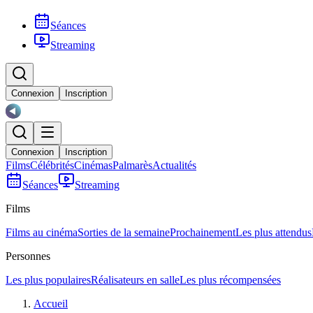
Séances
Streaming
Connexion
Inscription
Connexion
Inscription
Films
Célébrités
Cinémas
Palmarès
Actualités
Séances
Streaming
Films
Films au cinéma
Sorties de la semaine
Prochainement
Les plus attendus
Personnes
Les plus populaires
Réalisateurs en salle
Les plus récompensées
Accueil