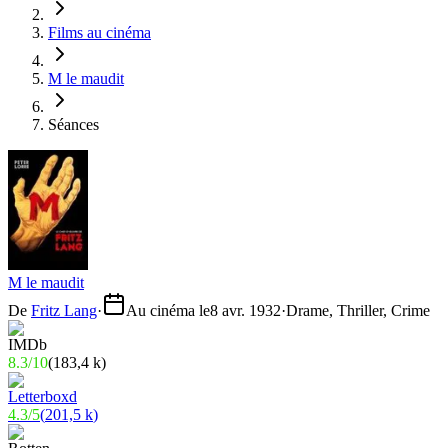
Films au cinéma
M le maudit
Séances
M le maudit
De
Fritz Lang
·
Au cinéma le
8 avr. 1932
·
Drame, Thriller, Crime
8.3
/
10
(
183,4 k
)
4.3
/
5
(
201,5 k
)