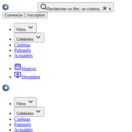
Rechercher un film, un cinéma...
K
Connexion
Inscription
Films
Célébrités
Cinémas
Palmarès
Actualités
Séances
Streaming
Films
Célébrités
Cinémas
Palmarès
Actualités