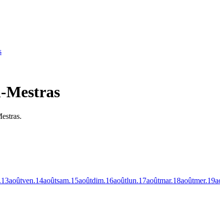
s
n-Mestras
estras.
.
13
août
ven.
14
août
sam.
15
août
dim.
16
août
lun.
17
août
mar.
18
août
mer.
19
a