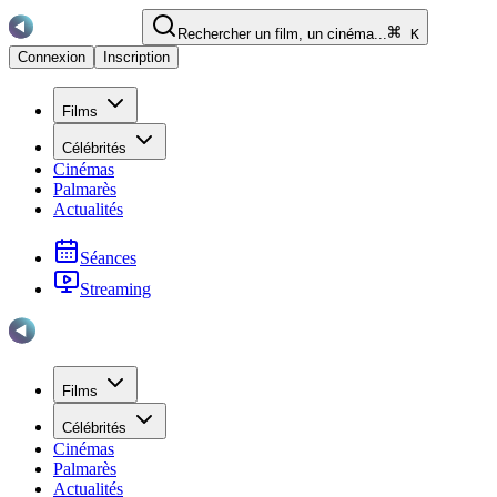
Rechercher un film, un cinéma...
K
Connexion
Inscription
Films
Célébrités
Cinémas
Palmarès
Actualités
Séances
Streaming
Films
Célébrités
Cinémas
Palmarès
Actualités