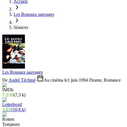
Accueil
Les Roseaux sauvages
Séances
Les Roseaux sauvages
De
André Téchiné
·
Au cinéma le
1 juin 1994
·
Drame, Romance
7.2
/
10
(
7,3 k
)
3.8
/
5
(
10,8 k
)