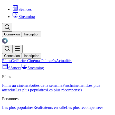
Séances
Streaming
Connexion
Inscription
Connexion
Inscription
Films
Célébrités
Cinémas
Palmarès
Actualités
Séances
Streaming
Films
Films au cinéma
Sorties de la semaine
Prochainement
Les plus
attendus
Les plus populaires
Les plus récompensés
Personnes
Les plus populaires
Réalisateurs en salle
Les plus récompensées