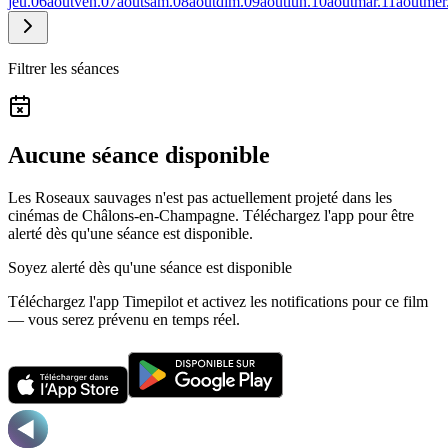
jeu.
06
août
ven.
07
août
sam.
08
août
dim.
09
août
lun.
10
août
mar.
11
août
mer
Filtrer les séances
Aucune séance disponible
Les Roseaux sauvages n'est pas actuellement projeté dans les
cinémas de Châlons-en-Champagne.
Téléchargez l'app pour être
alerté dès qu'une séance est disponible.
Soyez alerté dès qu'une séance est disponible
Téléchargez l'app Timepilot et activez les notifications pour ce film
— vous serez prévenu en temps réel.