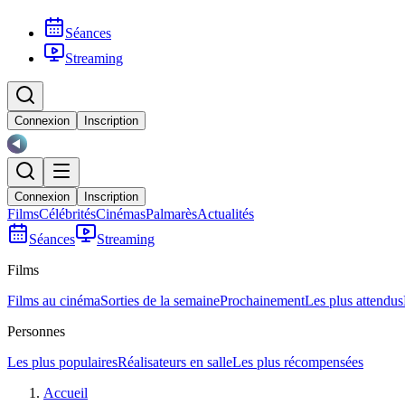
Séances
Streaming
Connexion
Inscription
Connexion
Inscription
Films
Célébrités
Cinémas
Palmarès
Actualités
Séances
Streaming
Films
Films au cinéma
Sorties de la semaine
Prochainement
Les plus attendus
Personnes
Les plus populaires
Réalisateurs en salle
Les plus récompensées
Accueil