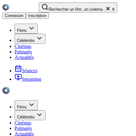
Rechercher un film, un cinéma...
K
Connexion
Inscription
Films
Célébrités
Cinémas
Palmarès
Actualités
Séances
Streaming
Films
Célébrités
Cinémas
Palmarès
Actualités