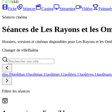
7.4
/
10
(
44
)
Fiche
Séances
Casting
Streaming
Vidéos
Palmarè
Séances cinéma
Séances de Les Rayons et les O
Horaires, versions et cinémas disponibles pour Les Rayons et les Om
Changer de ville
Balma
dim.
09
août
lun.
10
août
mar.
11
août
mer.
12
août
jeu.
13
août
ven.
14
août
sam
Filtrer les séances