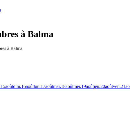
s
mbres à Balma
bres à Balma.
.
15
août
dim.
16
août
lun.
17
août
mar.
18
août
mer.
19
août
jeu.
20
août
ven.
21
ao