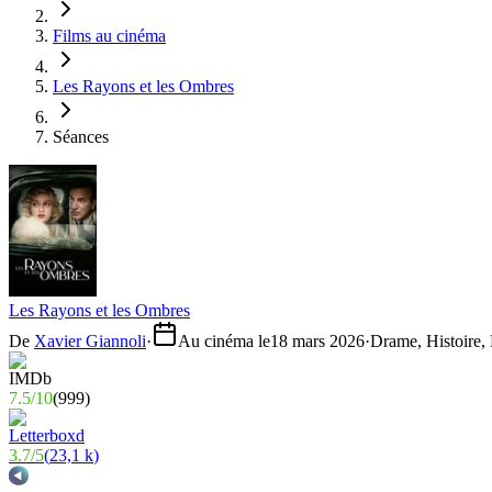
Films au cinéma
Les Rayons et les Ombres
Séances
Les Rayons et les Ombres
De
Xavier Giannoli
·
Au cinéma le
18 mars 2026
·
Drame, Histoire, 
7.5
/
10
(
999
)
3.7
/
5
(
23,1 k
)