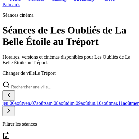
Palmarès
Séances cinéma
Séances de Les Oubliés de La
Belle Étoile au Tréport
Horaires, versions et cinémas disponibles pour Les Oubliés de La
Belle Étoile au Tréport.
Changer de ville
Le Tréport
jeu.
06
août
ven.
07
août
sam.
08
août
dim.
09
août
lun.
10
août
mar.
11
août
mer
Filtrer les séances