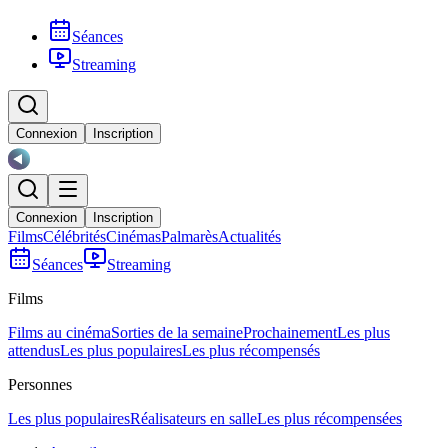
Séances
Streaming
Connexion
Inscription
Connexion
Inscription
Films
Célébrités
Cinémas
Palmarès
Actualités
Séances
Streaming
Films
Films au cinéma
Sorties de la semaine
Prochainement
Les plus
attendus
Les plus populaires
Les plus récompensés
Personnes
Les plus populaires
Réalisateurs en salle
Les plus récompensées