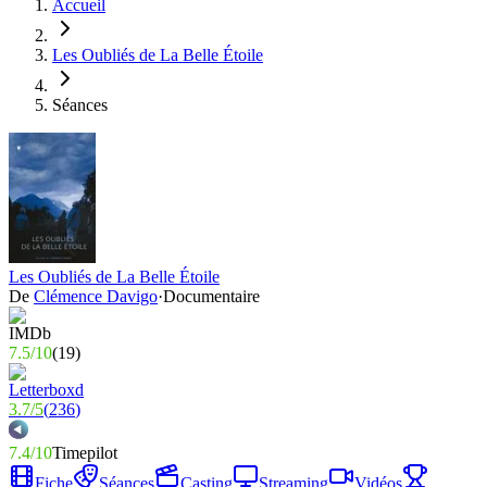
Accueil
Les Oubliés de La Belle Étoile
Séances
Les Oubliés de La Belle Étoile
De
Clémence Davigo
·
Documentaire
7.5
/
10
(
19
)
3.7
/
5
(
236
)
7.4
/
10
Timepilot
Fiche
Séances
Casting
Streaming
Vidéos