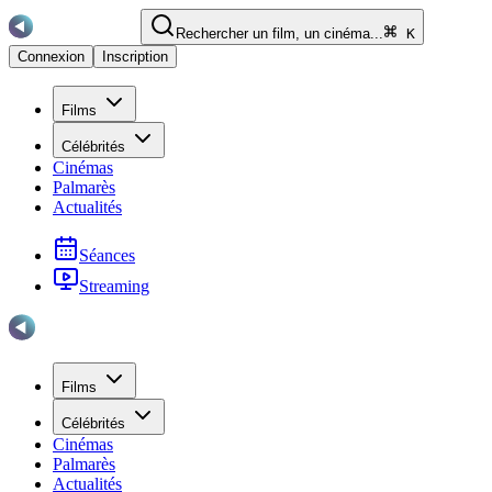
Rechercher un film, un cinéma...
K
Connexion
Inscription
Films
Célébrités
Cinémas
Palmarès
Actualités
Séances
Streaming
Films
Célébrités
Cinémas
Palmarès
Actualités