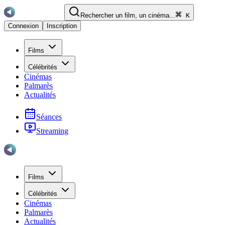
Rechercher un film, un cinéma...
K
Connexion
Inscription
Films
Célébrités
Cinémas
Palmarès
Actualités
Séances
Streaming
Films
Célébrités
Cinémas
Palmarès
Actualités