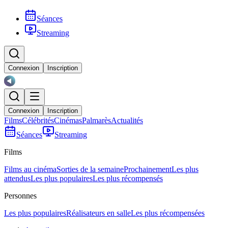
Séances
Streaming
Connexion
Inscription
Connexion
Inscription
Films
Célébrités
Cinémas
Palmarès
Actualités
Séances
Streaming
Films
Films au cinéma
Sorties de la semaine
Prochainement
Les plus
attendus
Les plus populaires
Les plus récompensés
Personnes
Les plus populaires
Réalisateurs en salle
Les plus récompensées