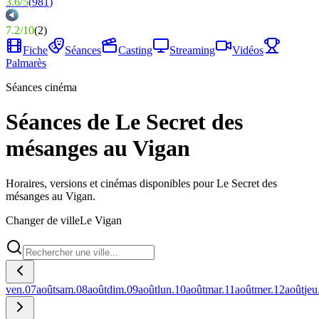
3.6
/
5
(
981
)
7.2
/
10
(
2
)
Fiche
Séances
Casting
Streaming
Vidéos
Palmarès
Séances cinéma
Séances de Le Secret des
mésanges au Vigan
Horaires, versions et cinémas disponibles pour Le Secret des
mésanges au Vigan.
Changer de ville
Le Vigan
ven.
07
août
sam.
08
août
dim.
09
août
lun.
10
août
mar.
11
août
mer.
12
août
jeu