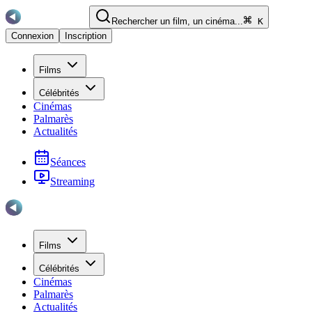
Rechercher un film, un cinéma...
K
Connexion
Inscription
Films
Célébrités
Cinémas
Palmarès
Actualités
Séances
Streaming
Films
Célébrités
Cinémas
Palmarès
Actualités