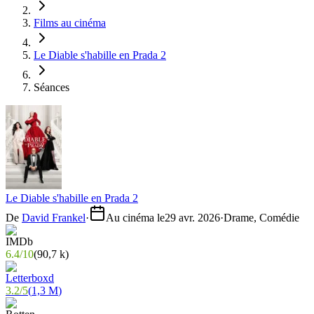
Films au cinéma
Le Diable s'habille en Prada 2
Séances
Le Diable s'habille en Prada 2
De
David Frankel
·
Au cinéma le
29 avr. 2026
·
Drame, Comédie
6.4
/
10
(
90,7 k
)
3.2
/
5
(
1,3 M
)