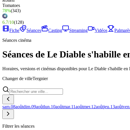
78%
(
343
)
6.7
/
10
(
128
)
Fiche
Séances
Casting
Streaming
Vidéos
Palmarè
Séances cinéma
Séances de Le Diable s'habille e
Horaires, versions et cinémas disponibles pour Le Diable s'habille en 
Changer de ville
Tergnier
sam.
08
août
dim.
09
août
lun.
10
août
mar.
11
août
mer.
12
août
jeu.
13
août
ven
Filtrer les séances