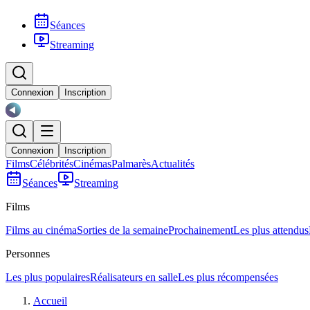
Séances
Streaming
Connexion
Inscription
Connexion
Inscription
Films
Célébrités
Cinémas
Palmarès
Actualités
Séances
Streaming
Films
Films au cinéma
Sorties de la semaine
Prochainement
Les plus attendus
Personnes
Les plus populaires
Réalisateurs en salle
Les plus récompensées
Accueil