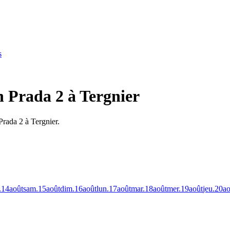
s
n Prada 2 à Tergnier
Prada 2 à Tergnier.
.
14
août
sam.
15
août
dim.
16
août
lun.
17
août
mar.
18
août
mer.
19
août
jeu.
20
ao