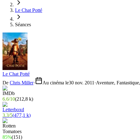
Le Chat Potté
Séances
Le Chat Potté
De
Chris Miller
·
Au cinéma le
30 nov. 2011
·
Aventure, Fantastique
6.6
/
10
(
212,8 k
)
3.3
/
5
(
477,1 k
)
85%
(
151
)