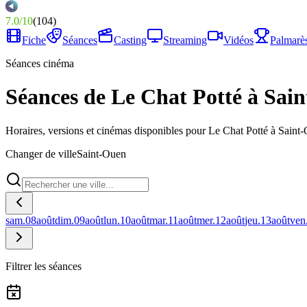
7.0
/
10
(
104
)
Fiche
Séances
Casting
Streaming
Vidéos
Palmarè
Séances cinéma
Séances de Le Chat Potté à Sai
Horaires, versions et cinémas disponibles pour Le Chat Potté à Saint
Changer de ville
Saint-Ouen
sam.
08
août
dim.
09
août
lun.
10
août
mar.
11
août
mer.
12
août
jeu.
13
août
ven
Filtrer les séances