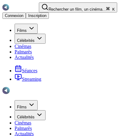
Rechercher un film, un cinéma...
K
Connexion
Inscription
Films
Célébrités
Cinémas
Palmarès
Actualités
Séances
Streaming
Films
Célébrités
Cinémas
Palmarès
Actualités