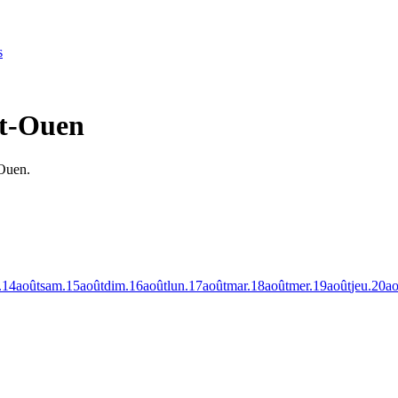
s
nt-Ouen
-Ouen.
.
14
août
sam.
15
août
dim.
16
août
lun.
17
août
mar.
18
août
mer.
19
août
jeu.
20
ao