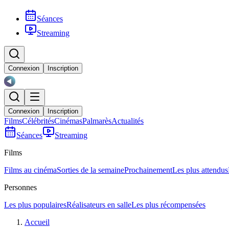
Séances
Streaming
Connexion
Inscription
Connexion
Inscription
Films
Célébrités
Cinémas
Palmarès
Actualités
Séances
Streaming
Films
Films au cinéma
Sorties de la semaine
Prochainement
Les plus attendus
Personnes
Les plus populaires
Réalisateurs en salle
Les plus récompensées
Accueil