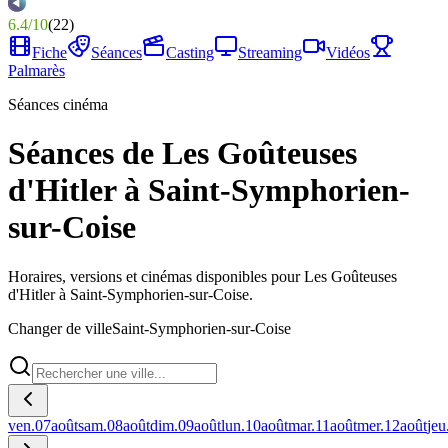
6.4
/
10
(
22
)
Fiche
Séances
Casting
Streaming
Vidéos
Palmarès
Séances cinéma
Séances de Les Goûteuses
d'Hitler à Saint-Symphorien-
sur-Coise
Horaires, versions et cinémas disponibles pour Les Goûteuses
d'Hitler à Saint-Symphorien-sur-Coise.
Changer de ville
Saint-Symphorien-sur-Coise
ven.
07
août
sam.
08
août
dim.
09
août
lun.
10
août
mar.
11
août
mer.
12
août
jeu