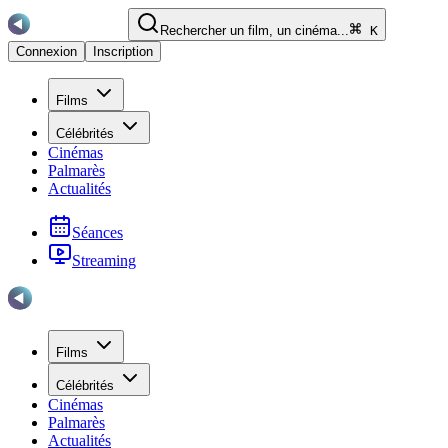
Rechercher un film, un cinéma...
K
Connexion
Inscription
Films
Célébrités
Cinémas
Palmarès
Actualités
Séances
Streaming
Films
Célébrités
Cinémas
Palmarès
Actualités