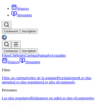
Séances
Streaming
Connexion
Inscription
Connexion
Inscription
Films
Célébrités
Cinémas
Palmarès
Actualités
Séances
Streaming
Films
Films au cinéma
Sorties de la semaine
Prochainement
Les plus
attendus
Les plus populaires
Les plus récompensés
Personnes
Les plus populaires
Réalisateurs en salle
Les plus récompensées