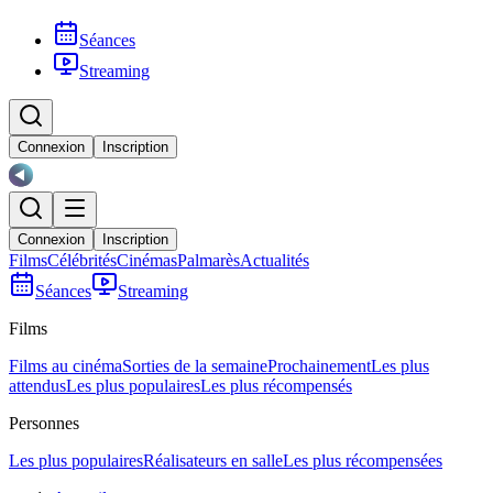
Séances
Streaming
Connexion
Inscription
Connexion
Inscription
Films
Célébrités
Cinémas
Palmarès
Actualités
Séances
Streaming
Films
Films au cinéma
Sorties de la semaine
Prochainement
Les plus
attendus
Les plus populaires
Les plus récompensés
Personnes
Les plus populaires
Réalisateurs en salle
Les plus récompensées