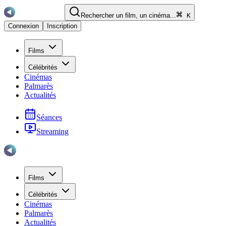
Rechercher un film, un cinéma...
K
Connexion
Inscription
Films
Célébrités
Cinémas
Palmarès
Actualités
Séances
Streaming
Films
Célébrités
Cinémas
Palmarès
Actualités