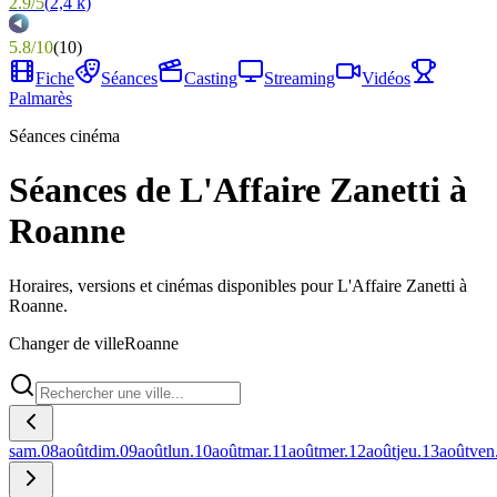
2.9
/
5
(
2,4 k
)
5.8
/
10
(
10
)
Fiche
Séances
Casting
Streaming
Vidéos
Palmarès
Séances cinéma
Séances de L'Affaire Zanetti à
Roanne
Horaires, versions et cinémas disponibles pour L'Affaire Zanetti à
Roanne.
Changer de ville
Roanne
sam.
08
août
dim.
09
août
lun.
10
août
mar.
11
août
mer.
12
août
jeu.
13
août
ven