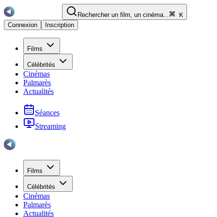
Rechercher un film, un cinéma...
K
Connexion
Inscription
Films
Célébrités
Cinémas
Palmarès
Actualités
Séances
Streaming
Films
Célébrités
Cinémas
Palmarès
Actualités