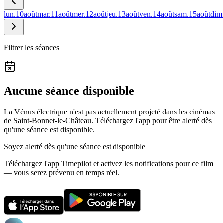
lun.
10
août
mar.
11
août
mer.
12
août
jeu.
13
août
ven.
14
août
sam.
15
août
dim
Filtrer les séances
Aucune séance disponible
La Vénus électrique n'est pas actuellement projeté dans les cinémas
de Saint-Bonnet-le-Château.
Téléchargez l'app pour être alerté dès
qu'une séance est disponible.
Soyez alerté dès qu'une séance est disponible
Téléchargez l'app Timepilot et activez les notifications pour ce film
— vous serez prévenu en temps réel.