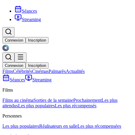
Séances
Streaming
Connexion
Inscription
Connexion
Inscription
Films
Célébrités
Cinémas
Palmarès
Actualités
Séances
Streaming
Films
Films au cinéma
Sorties de la semaine
Prochainement
Les plus
attendus
Les plus populaires
Les plus récompensés
Personnes
Les plus populaires
Réalisateurs en salle
Les plus récompensées