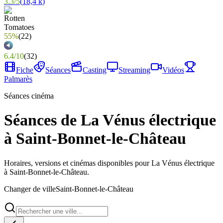
3.3
/
5
(
18,4 k
)
55%
(
22
)
6.4
/
10
(
32
)
Fiche
Séances
Casting
Streaming
Vidéos
Palmarès
Séances cinéma
Séances de La Vénus électrique
à Saint-Bonnet-le-Château
Horaires, versions et cinémas disponibles pour La Vénus électrique
à Saint-Bonnet-le-Château.
Changer de ville
Saint-Bonnet-le-Château