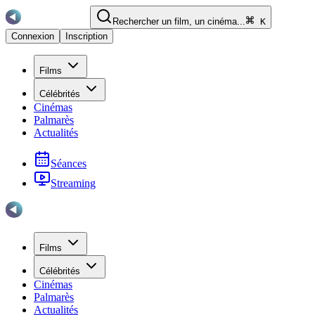
Rechercher un film, un cinéma...
K
Connexion
Inscription
Films
Célébrités
Cinémas
Palmarès
Actualités
Séances
Streaming
Films
Célébrités
Cinémas
Palmarès
Actualités