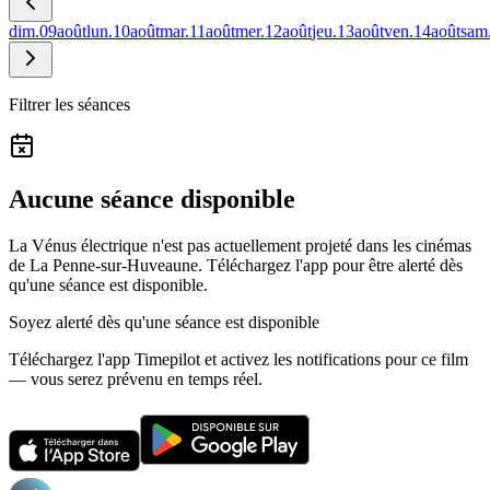
dim.
09
août
lun.
10
août
mar.
11
août
mer.
12
août
jeu.
13
août
ven.
14
août
sam
Filtrer les séances
Aucune séance disponible
La Vénus électrique n'est pas actuellement projeté dans les cinémas
de La Penne-sur-Huveaune.
Téléchargez l'app pour être alerté dès
qu'une séance est disponible.
Soyez alerté dès qu'une séance est disponible
Téléchargez l'app Timepilot et activez les notifications pour ce film
— vous serez prévenu en temps réel.