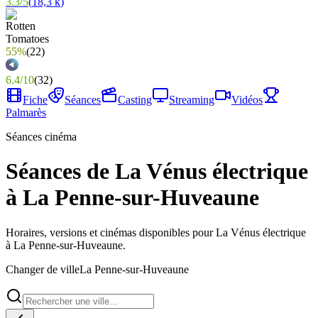
3.3
/
5
(
18,3 k
)
55%
(
22
)
6.4
/
10
(
32
)
Fiche
Séances
Casting
Streaming
Vidéos
Palmarès
Séances cinéma
Séances de La Vénus électrique
à La Penne-sur-Huveaune
Horaires, versions et cinémas disponibles pour La Vénus électrique
à La Penne-sur-Huveaune.
Changer de ville
La Penne-sur-Huveaune