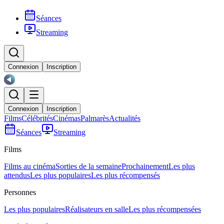
Séances
Streaming
Connexion
Inscription
Connexion
Inscription
Films
Célébrités
Cinémas
Palmarès
Actualités
Séances
Streaming
Films
Films au cinéma
Sorties de la semaine
Prochainement
Les plus
attendus
Les plus populaires
Les plus récompensés
Personnes
Les plus populaires
Réalisateurs en salle
Les plus récompensées