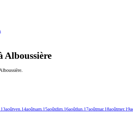
s
à Alboussière
Alboussière.
.
13
août
ven.
14
août
sam.
15
août
dim.
16
août
lun.
17
août
mar.
18
août
mer.
19
a