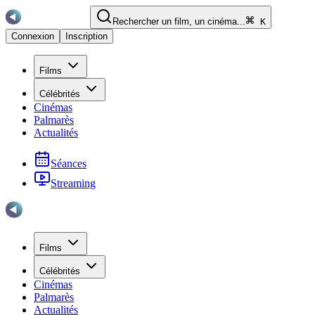
Rechercher un film, un cinéma...
K
Connexion
Inscription
Films
Célébrités
Cinémas
Palmarès
Actualités
Séances
Streaming
Films
Célébrités
Cinémas
Palmarès
Actualités