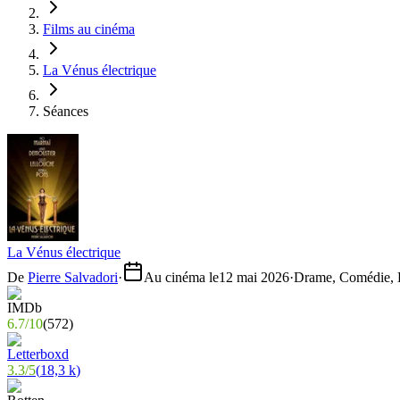
Films au cinéma
La Vénus électrique
Séances
La Vénus électrique
De
Pierre Salvadori
·
Au cinéma le
12 mai 2026
·
Drame, Comédie, H
6.7
/
10
(
572
)
3.3
/
5
(
18,3 k
)