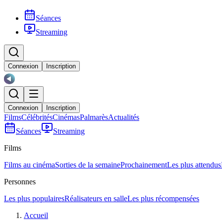
Séances
Streaming
Connexion
Inscription
Connexion
Inscription
Films
Célébrités
Cinémas
Palmarès
Actualités
Séances
Streaming
Films
Films au cinéma
Sorties de la semaine
Prochainement
Les plus attendus
Personnes
Les plus populaires
Réalisateurs en salle
Les plus récompensées
Accueil