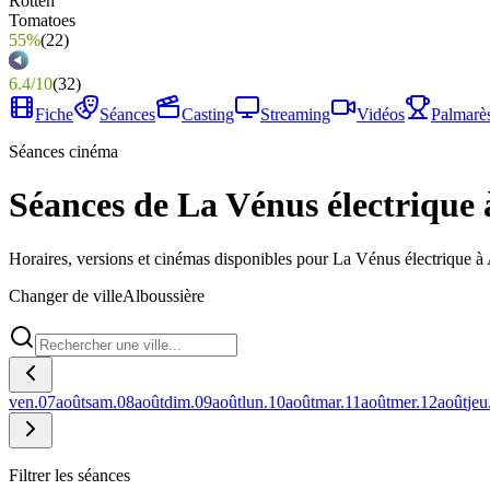
55%
(
22
)
6.4
/
10
(
32
)
Fiche
Séances
Casting
Streaming
Vidéos
Palmarè
Séances cinéma
Séances de La Vénus électrique 
Horaires, versions et cinémas disponibles pour La Vénus électrique à 
Changer de ville
Alboussière
ven.
07
août
sam.
08
août
dim.
09
août
lun.
10
août
mar.
11
août
mer.
12
août
jeu
Filtrer les séances