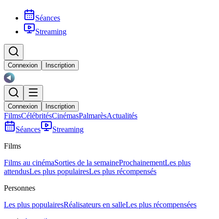
Séances
Streaming
Connexion
Inscription
Connexion
Inscription
Films
Célébrités
Cinémas
Palmarès
Actualités
Séances
Streaming
Films
Films au cinéma
Sorties de la semaine
Prochainement
Les plus
attendus
Les plus populaires
Les plus récompensés
Personnes
Les plus populaires
Réalisateurs en salle
Les plus récompensées