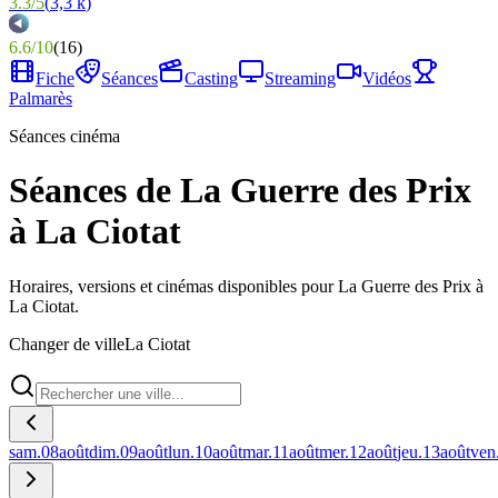
3.3
/
5
(
3,3 k
)
6.6
/
10
(
16
)
Fiche
Séances
Casting
Streaming
Vidéos
Palmarès
Séances cinéma
Séances de La Guerre des Prix
à La Ciotat
Horaires, versions et cinémas disponibles pour La Guerre des Prix à
La Ciotat.
Changer de ville
La Ciotat
sam.
08
août
dim.
09
août
lun.
10
août
mar.
11
août
mer.
12
août
jeu.
13
août
ven