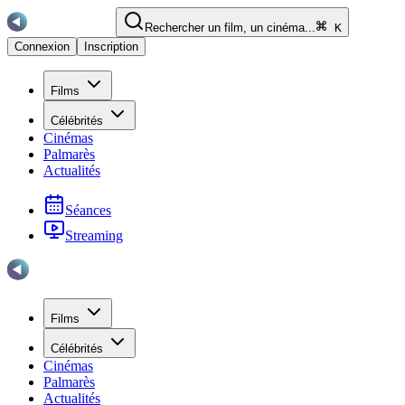
Rechercher un film, un cinéma...
K
Connexion
Inscription
Films
Célébrités
Cinémas
Palmarès
Actualités
Séances
Streaming
Films
Célébrités
Cinémas
Palmarès
Actualités