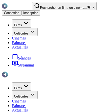
Rechercher un film, un cinéma...
K
Connexion
Inscription
Films
Célébrités
Cinémas
Palmarès
Actualités
Séances
Streaming
Films
Célébrités
Cinémas
Palmarès
Actualités