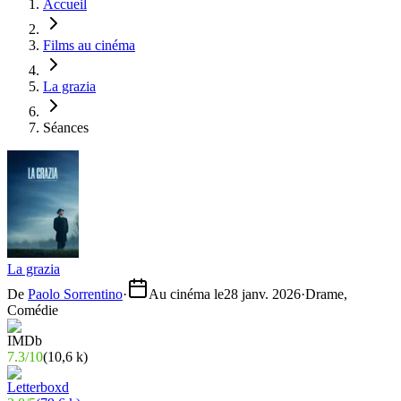
Accueil
Films au cinéma
La grazia
Séances
La grazia
De
Paolo Sorrentino
·
Au cinéma le
28 janv. 2026
·
Drame,
Comédie
7.3
/
10
(
10,6 k
)