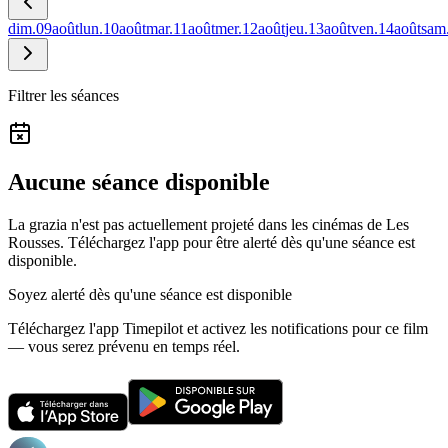
dim.
09
août
lun.
10
août
mar.
11
août
mer.
12
août
jeu.
13
août
ven.
14
août
sam
Filtrer les séances
Aucune séance disponible
La grazia n'est pas actuellement projeté dans les cinémas de Les
Rousses.
Téléchargez l'app pour être alerté dès qu'une séance est
disponible.
Soyez alerté dès qu'une séance est disponible
Téléchargez l'app Timepilot et activez les notifications pour ce film
— vous serez prévenu en temps réel.