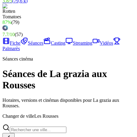
3.8
/
5
(
79,6 k
)
87%
(
79
)
7.7
/
10
(
57
)
Fiche
Séances
Casting
Streaming
Vidéos
Palmarès
Séances cinéma
Séances de La grazia aux
Rousses
Horaires, versions et cinémas disponibles pour La grazia aux
Rousses.
Changer de ville
Les Rousses