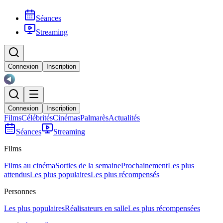
Séances
Streaming
Connexion
Inscription
Connexion
Inscription
Films
Célébrités
Cinémas
Palmarès
Actualités
Séances
Streaming
Films
Films au cinéma
Sorties de la semaine
Prochainement
Les plus
attendus
Les plus populaires
Les plus récompensés
Personnes
Les plus populaires
Réalisateurs en salle
Les plus récompensées