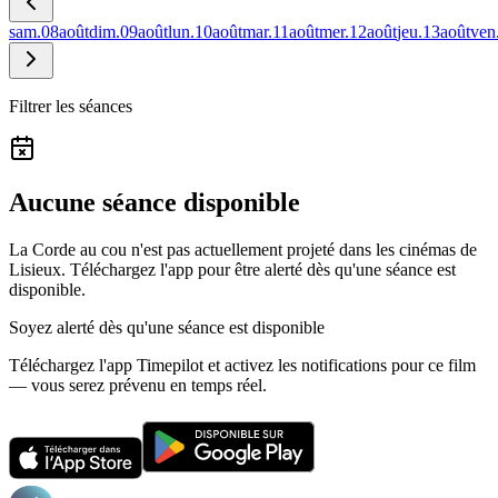
sam.
08
août
dim.
09
août
lun.
10
août
mar.
11
août
mer.
12
août
jeu.
13
août
ven
Filtrer les séances
Aucune séance disponible
La Corde au cou n'est pas actuellement projeté dans les cinémas de
Lisieux.
Téléchargez l'app pour être alerté dès qu'une séance est
disponible.
Soyez alerté dès qu'une séance est disponible
Téléchargez l'app Timepilot et activez les notifications pour ce film
— vous serez prévenu en temps réel.