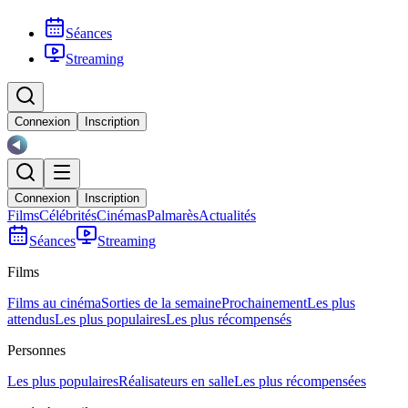
Séances
Streaming
Connexion
Inscription
Connexion
Inscription
Films
Célébrités
Cinémas
Palmarès
Actualités
Séances
Streaming
Films
Films au cinéma
Sorties de la semaine
Prochainement
Les plus
attendus
Les plus populaires
Les plus récompensés
Personnes
Les plus populaires
Réalisateurs en salle
Les plus récompensées