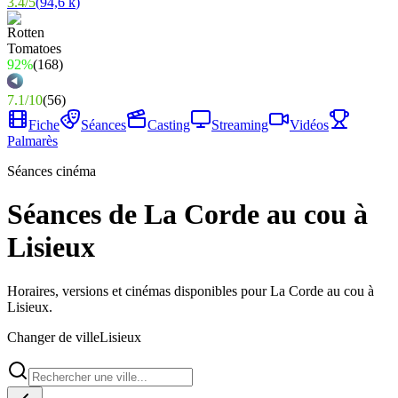
3.4
/
5
(
94,6 k
)
92%
(
168
)
7.1
/
10
(
56
)
Fiche
Séances
Casting
Streaming
Vidéos
Palmarès
Séances cinéma
Séances de La Corde au cou à
Lisieux
Horaires, versions et cinémas disponibles pour La Corde au cou à
Lisieux.
Changer de ville
Lisieux