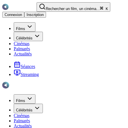
Rechercher un film, un cinéma...
K
Connexion
Inscription
Films
Célébrités
Cinémas
Palmarès
Actualités
Séances
Streaming
Films
Célébrités
Cinémas
Palmarès
Actualités