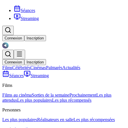
Séances
Streaming
Connexion
Inscription
Connexion
Inscription
Films
Célébrités
Cinémas
Palmarès
Actualités
Séances
Streaming
Films
Films au cinéma
Sorties de la semaine
Prochainement
Les plus
attendus
Les plus populaires
Les plus récompensés
Personnes
Les plus populaires
Réalisateurs en salle
Les plus récompensées