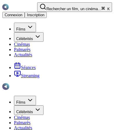
Rechercher un film, un cinéma...
K
Connexion
Inscription
Films
Célébrités
Cinémas
Palmarès
Actualités
Séances
Streaming
Films
Célébrités
Cinémas
Palmarès
Actualités