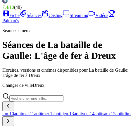
7.4
/
10
(
48
)
Fiche
Séances
Casting
Streaming
Vidéos
Palmarès
Séances cinéma
Séances de La bataille de
Gaulle: L'âge de fer à Dreux
Horaires, versions et cinémas disponibles pour La bataille de Gaulle:
L'âge de fer à Dreux.
Changer de ville
Dreux
lun.
10
août
mar.
11
août
mer.
12
août
jeu.
13
août
ven.
14
août
sam.
15
août
dim