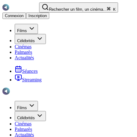
Rechercher un film, un cinéma...
K
Connexion
Inscription
Films
Célébrités
Cinémas
Palmarès
Actualités
Séances
Streaming
Films
Célébrités
Cinémas
Palmarès
Actualités