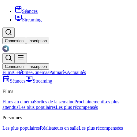
Séances
Streaming
Connexion
Inscription
Connexion
Inscription
Films
Célébrités
Cinémas
Palmarès
Actualités
Séances
Streaming
Films
Films au cinéma
Sorties de la semaine
Prochainement
Les plus
attendus
Les plus populaires
Les plus récompensés
Personnes
Les plus populaires
Réalisateurs en salle
Les plus récompensées