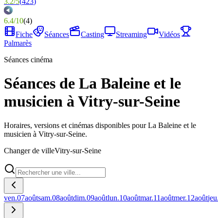
3.2
/
5
(
423
)
6.4
/
10
(
4
)
Fiche
Séances
Casting
Streaming
Vidéos
Palmarès
Séances cinéma
Séances de La Baleine et le
musicien à Vitry-sur-Seine
Horaires, versions et cinémas disponibles pour La Baleine et le
musicien à Vitry-sur-Seine.
Changer de ville
Vitry-sur-Seine
ven.
07
août
sam.
08
août
dim.
09
août
lun.
10
août
mar.
11
août
mer.
12
août
jeu