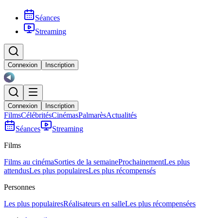
Séances
Streaming
Connexion
Inscription
Connexion
Inscription
Films
Célébrités
Cinémas
Palmarès
Actualités
Séances
Streaming
Films
Films au cinéma
Sorties de la semaine
Prochainement
Les plus
attendus
Les plus populaires
Les plus récompensés
Personnes
Les plus populaires
Réalisateurs en salle
Les plus récompensées