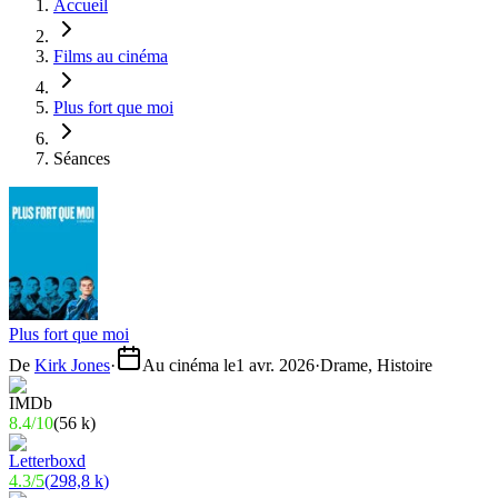
Accueil
Films au cinéma
Plus fort que moi
Séances
Plus fort que moi
De
Kirk Jones
·
Au cinéma le
1 avr. 2026
·
Drame, Histoire
8.4
/
10
(
56 k
)
4.3
/
5
(
298,8 k
)