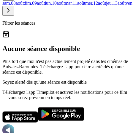
sam.
08
août
dim.
09
août
lun.
10
août
mar.
11
août
mer.
12
août
jeu.
13
août
ven
Filtrer les séances
Aucune séance disponible
Plus fort que moi n'est pas actuellement projeté dans les cinémas de
Buis-les-Baronnies.
Téléchargez l'app pour être alerté dès qu'une
séance est disponible.
Soyez alerté dès qu'une séance est disponible
Téléchargez l'app Timepilot et activez les notifications pour ce film
— vous serez prévenu en temps réel.