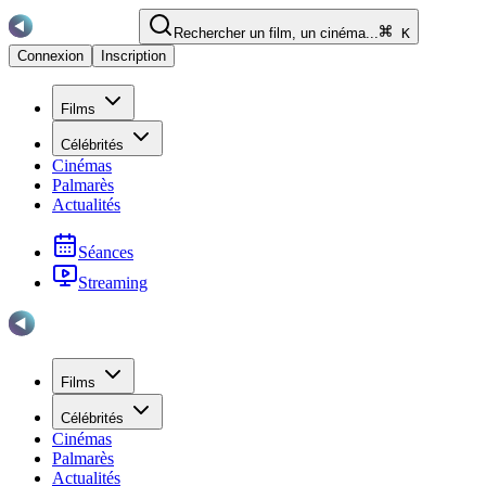
Rechercher un film, un cinéma...
K
Connexion
Inscription
Films
Célébrités
Cinémas
Palmarès
Actualités
Séances
Streaming
Films
Célébrités
Cinémas
Palmarès
Actualités