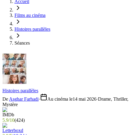
Accueil
Films au cinéma
Histoires parallèles
Séances
Histoires parallèles
De
Asghar Farhadi
·
Au cinéma le
14 mai 2026
·
Drame, Thriller,
Mystère
5.9
/
10
(
424
)