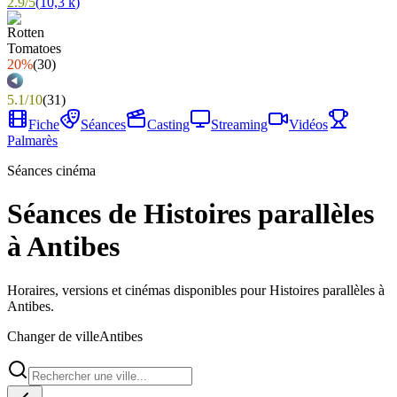
2.9
/
5
(
10,3 k
)
20%
(
30
)
5.1
/
10
(
31
)
Fiche
Séances
Casting
Streaming
Vidéos
Palmarès
Séances cinéma
Séances de Histoires parallèles
à Antibes
Horaires, versions et cinémas disponibles pour Histoires parallèles à
Antibes.
Changer de ville
Antibes