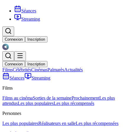
Séances
Streaming
Connexion
Inscription
Connexion
Inscription
Films
Célébrités
Cinémas
Palmarès
Actualités
Séances
Streaming
Films
Films au cinéma
Sorties de la semaine
Prochainement
Les plus
attendus
Les plus populaires
Les plus récompensés
Personnes
Les plus populaires
Réalisateurs en salle
Les plus récompensées