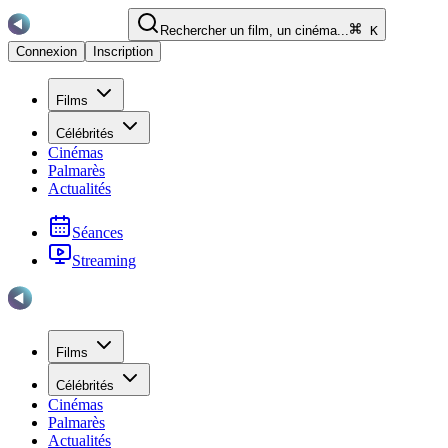
Rechercher un film, un cinéma...
K
Connexion
Inscription
Films
Célébrités
Cinémas
Palmarès
Actualités
Séances
Streaming
Films
Célébrités
Cinémas
Palmarès
Actualités