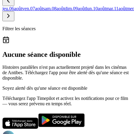
jeu.
06
août
ven.
07
août
sam.
08
août
dim.
09
août
lun.
10
août
mar.
11
août
mer
Filtrer les séances
Aucune séance disponible
Histoires parallèles n'est pas actuellement projeté dans les cinémas
de Antibes.
Téléchargez l'app pour être alerté dès qu'une séance est
disponible.
Soyez alerté dès qu'une séance est disponible
Téléchargez l'app Timepilot et activez les notifications pour ce film
— vous serez prévenu en temps réel.