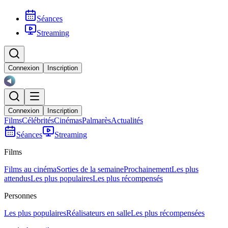
Séances
Streaming
Connexion
Inscription
Connexion
Inscription
Films
Célébrités
Cinémas
Palmarès
Actualités
Séances
Streaming
Films
Films au cinéma
Sorties de la semaine
Prochainement
Les plus
attendus
Les plus populaires
Les plus récompensés
Personnes
Les plus populaires
Réalisateurs en salle
Les plus récompensées