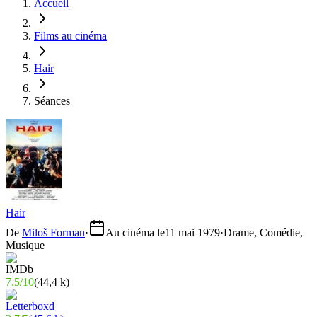
Accueil
Films au cinéma
Hair
Séances
Hair
De
Miloš Forman
·
Au cinéma le
11 mai 1979
·
Drame, Comédie,
Musique
7.5
/
10
(
44,4 k
)