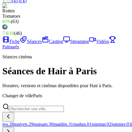
3.7
/
5
(
45,6 k
)
83%
(
63
)
7.6
/
10
(
46
)
Fiche
Séances
Casting
Streaming
Vidéos
Palmarès
Séances cinéma
Séances de Hair à Paris
Horaires, versions et cinémas disponibles pour Hair à Paris.
Changer de ville
Paris
jeu.
28
mai
ven.
29
mai
sam.
30
mai
dim.
31
mai
lun.
01
juin
mar.
02
juin
mer.
03