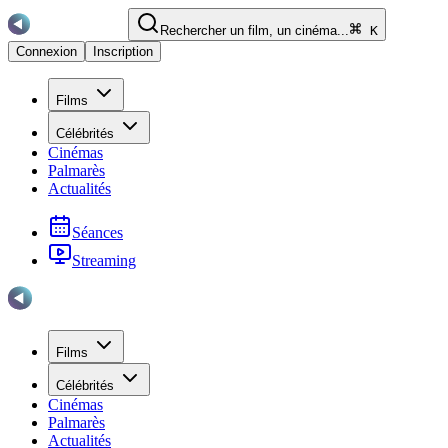
Rechercher un film, un cinéma...
K
Connexion
Inscription
Films
Célébrités
Cinémas
Palmarès
Actualités
Séances
Streaming
Films
Célébrités
Cinémas
Palmarès
Actualités