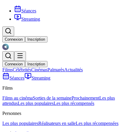
Séances
Streaming
Connexion
Inscription
Connexion
Inscription
Films
Célébrités
Cinémas
Palmarès
Actualités
Séances
Streaming
Films
Films au cinéma
Sorties de la semaine
Prochainement
Les plus
attendus
Les plus populaires
Les plus récompensés
Personnes
Les plus populaires
Réalisateurs en salle
Les plus récompensées