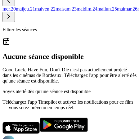
mer.
20
mai
jeu.
21
mai
ven.
22
mai
sam.
23
mai
dim.
24
mai
lun.
25
mai
mar.
26
Filtrer les séances
Aucune séance disponible
Good Luck, Have Fun, Don't Die n'est pas actuellement projeté
dans les cinémas de Bordeaux.
Téléchargez l'app pour être alerté dès
qu'une séance est disponible.
Soyez alerté dès qu'une séance est disponible
Téléchargez l'app Timepilot et activez les notifications pour ce film
— vous serez prévenu en temps réel.