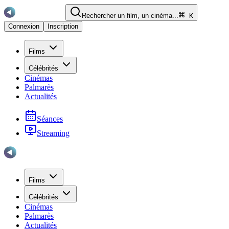
Rechercher un film, un cinéma...
K
Connexion
Inscription
Films
Célébrités
Cinémas
Palmarès
Actualités
Séances
Streaming
Films
Célébrités
Cinémas
Palmarès
Actualités