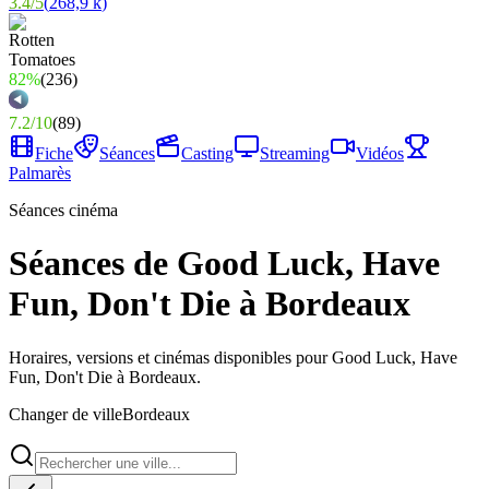
3.4
/
5
(
268,9 k
)
82%
(
236
)
7.2
/
10
(
89
)
Fiche
Séances
Casting
Streaming
Vidéos
Palmarès
Séances cinéma
Séances de Good Luck, Have
Fun, Don't Die à Bordeaux
Horaires, versions et cinémas disponibles pour Good Luck, Have
Fun, Don't Die à Bordeaux.
Changer de ville
Bordeaux