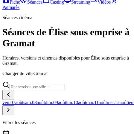
Fiche
Séances
Casting
Streaming
Vidéos
Palmarès
Séances cinéma
Séances de Élise sous emprise à
Gramat
Horaires, versions et cinémas disponibles pour Élise sous emprise à
Gramat.
Changer de ville
Gramat
ven.
07
août
sam.
08
août
dim.
09
août
lun.
10
août
mar.
11
août
mer.
12
août
jeu
Filtrer les séances