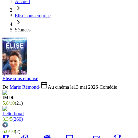
Accueil
Élise sous emprise
Séances
Élise sous emprise
De
Marie Rémond
·
Au cinéma le
13 mai 2026
·
Comédie
5.8
/
10
(
21
)
3.3
/
5
(
260
)
6.6
/
10
(
2
)