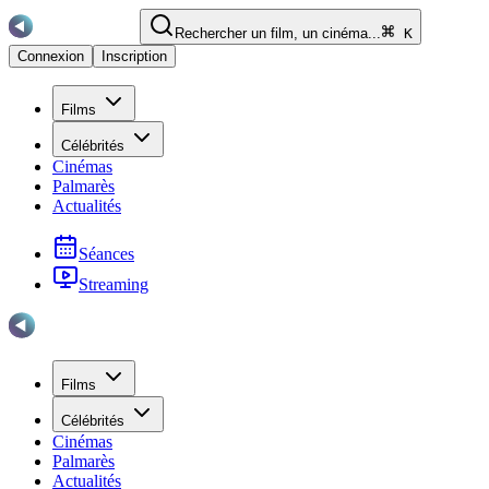
Rechercher un film, un cinéma...
K
Connexion
Inscription
Films
Célébrités
Cinémas
Palmarès
Actualités
Séances
Streaming
Films
Célébrités
Cinémas
Palmarès
Actualités