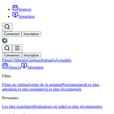
Séances
Streaming
Connexion
Inscription
Connexion
Inscription
Films
Célébrités
Cinémas
Palmarès
Actualités
Séances
Streaming
Films
Films au cinéma
Sorties de la semaine
Prochainement
Les plus
attendus
Les plus populaires
Les plus récompensés
Personnes
Les plus populaires
Réalisateurs en salle
Les plus récompensées