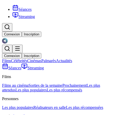
Séances
Streaming
Connexion
Inscription
Connexion
Inscription
Films
Célébrités
Cinémas
Palmarès
Actualités
Séances
Streaming
Films
Films au cinéma
Sorties de la semaine
Prochainement
Les plus
attendus
Les plus populaires
Les plus récompensés
Personnes
Les plus populaires
Réalisateurs en salle
Les plus récompensées