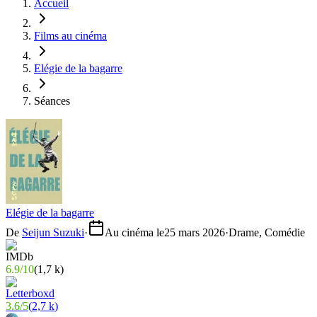
Accueil
Films au cinéma
Elégie de la bagarre
Séances
Elégie de la bagarre
De
Seijun Suzuki
·
Au cinéma le
25 mars 2026
·
Drame, Comédie
6.9
/
10
(
1,7 k
)
3.6
/
5
(
2,7 k
)