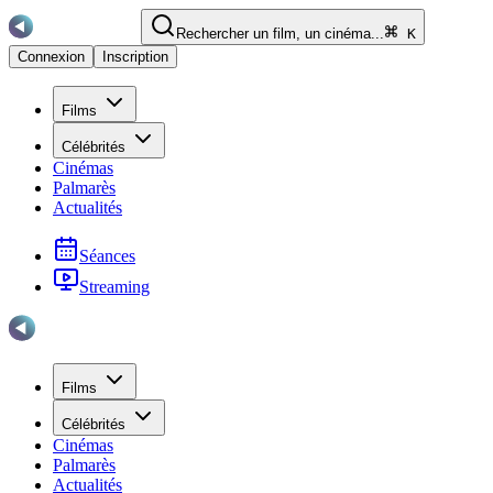
Rechercher un film, un cinéma...
K
Connexion
Inscription
Films
Célébrités
Cinémas
Palmarès
Actualités
Séances
Streaming
Films
Célébrités
Cinémas
Palmarès
Actualités