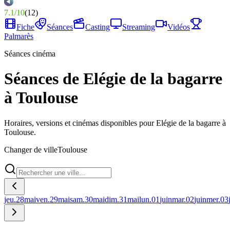
7.1
/
10
(
12
)
Fiche
Séances
Casting
Streaming
Vidéos
Palmarès
Séances cinéma
Séances de Elégie de la bagarre
à Toulouse
Horaires, versions et cinémas disponibles pour Elégie de la bagarre à
Toulouse.
Changer de ville
Toulouse
jeu.
28
mai
ven.
29
mai
sam.
30
mai
dim.
31
mai
lun.
01
juin
mar.
02
juin
mer.
03