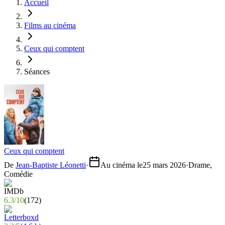
Accueil
Films au cinéma
Ceux qui comptent
Séances
Ceux qui comptent
De
Jean-Baptiste Léonetti
·
Au cinéma le
25 mars 2026
·
Drame,
Comédie
6.3
/
10
(
172
)