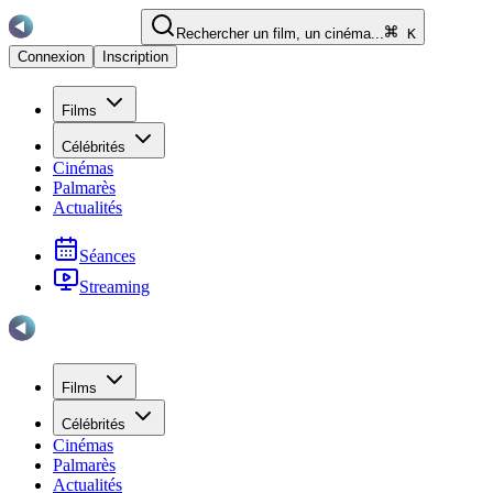
Rechercher un film, un cinéma...
K
Connexion
Inscription
Films
Célébrités
Cinémas
Palmarès
Actualités
Séances
Streaming
Films
Célébrités
Cinémas
Palmarès
Actualités