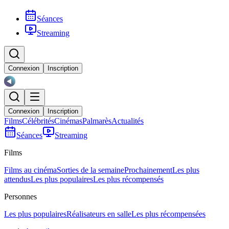
Séances
Streaming
Connexion
Inscription
Connexion
Inscription
Films
Célébrités
Cinémas
Palmarès
Actualités
Séances
Streaming
Films
Films au cinéma
Sorties de la semaine
Prochainement
Les plus
attendus
Les plus populaires
Les plus récompensés
Personnes
Les plus populaires
Réalisateurs en salle
Les plus récompensées