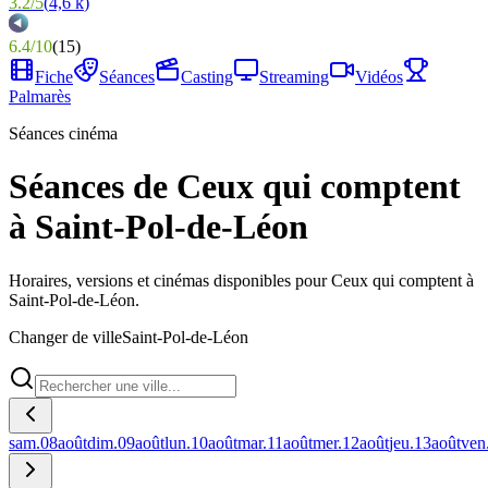
3.2
/
5
(
4,6 k
)
6.4
/
10
(
15
)
Fiche
Séances
Casting
Streaming
Vidéos
Palmarès
Séances cinéma
Séances de Ceux qui comptent
à Saint-Pol-de-Léon
Horaires, versions et cinémas disponibles pour Ceux qui comptent à
Saint-Pol-de-Léon.
Changer de ville
Saint-Pol-de-Léon
sam.
08
août
dim.
09
août
lun.
10
août
mar.
11
août
mer.
12
août
jeu.
13
août
ven