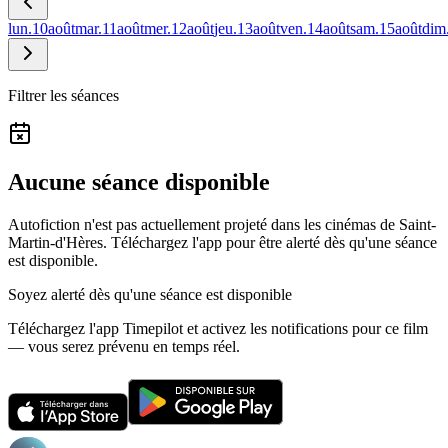
lun.
10
août
mar.
11
août
mer.
12
août
jeu.
13
août
ven.
14
août
sam.
15
août
dim
Filtrer les séances
Aucune séance disponible
Autofiction n'est pas actuellement projeté dans les cinémas de Saint-
Martin-d'Hères.
Téléchargez l'app pour être alerté dès qu'une séance
est disponible.
Soyez alerté dès qu'une séance est disponible
Téléchargez l'app Timepilot et activez les notifications pour ce film
— vous serez prévenu en temps réel.