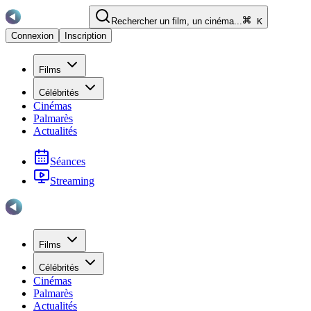
Rechercher un film, un cinéma...
K
Connexion
Inscription
Films
Célébrités
Cinémas
Palmarès
Actualités
Séances
Streaming
Films
Célébrités
Cinémas
Palmarès
Actualités