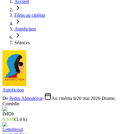
Accueil
Films au cinéma
Autofiction
Séances
Autofiction
De
Pedro Almodóvar
·
Au cinéma le
20 mai 2026
·
Drame,
Comédie
6.3
/
10
(
3,4 k
)