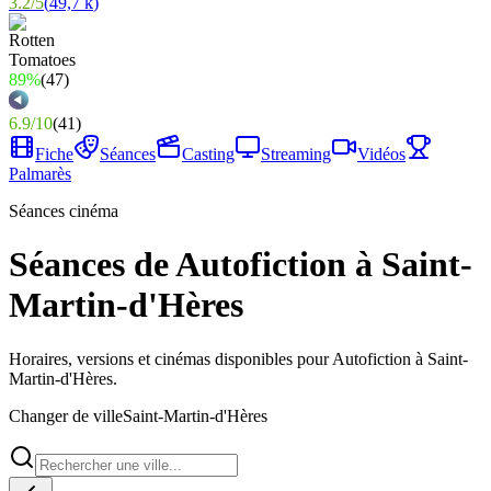
3.2
/
5
(
49,7 k
)
89%
(
47
)
6.9
/
10
(
41
)
Fiche
Séances
Casting
Streaming
Vidéos
Palmarès
Séances cinéma
Séances de Autofiction à Saint-
Martin-d'Hères
Horaires, versions et cinémas disponibles pour Autofiction à Saint-
Martin-d'Hères.
Changer de ville
Saint-Martin-d'Hères