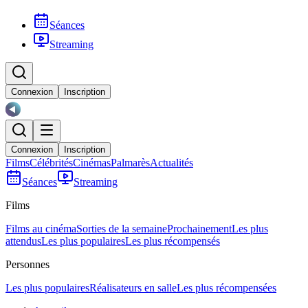
Séances
Streaming
Connexion
Inscription
Connexion
Inscription
Films
Célébrités
Cinémas
Palmarès
Actualités
Séances
Streaming
Films
Films au cinéma
Sorties de la semaine
Prochainement
Les plus
attendus
Les plus populaires
Les plus récompensés
Personnes
Les plus populaires
Réalisateurs en salle
Les plus récompensées