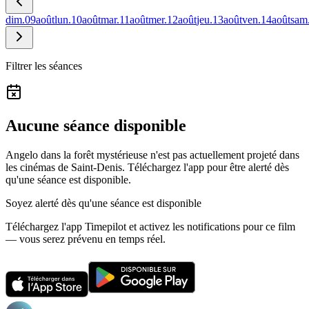
dim.
09
août
lun.
10
août
mar.
11
août
mer.
12
août
jeu.
13
août
ven.
14
août
sam
Filtrer les séances
Aucune séance disponible
Angelo dans la forêt mystérieuse n'est pas actuellement projeté dans
les cinémas de Saint-Denis.
Téléchargez l'app pour être alerté dès
qu'une séance est disponible.
Soyez alerté dès qu'une séance est disponible
Téléchargez l'app Timepilot et activez les notifications pour ce film
— vous serez prévenu en temps réel.