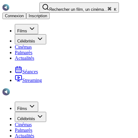
Rechercher un film, un cinéma...
K
Connexion
Inscription
Films
Célébrités
Cinémas
Palmarès
Actualités
Séances
Streaming
Films
Célébrités
Cinémas
Palmarès
Actualités