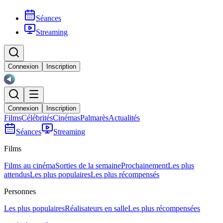
Séances
Streaming
Connexion
Inscription
Connexion
Inscription
Films
Célébrités
Cinémas
Palmarès
Actualités
Séances
Streaming
Films
Films au cinéma
Sorties de la semaine
Prochainement
Les plus
attendus
Les plus populaires
Les plus récompensés
Personnes
Les plus populaires
Réalisateurs en salle
Les plus récompensées