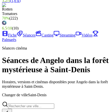
3.2
/
5
(
1,6 k
)
70%
(
222
)
6.5
/
10
(
10
)
Fiche
Séances
Casting
Streaming
Vidéos
Palmarès
Séances cinéma
Séances de Angelo dans la forêt
mystérieuse à Saint-Denis
Horaires, versions et cinémas disponibles pour Angelo dans la forêt
mystérieuse à Saint-Denis.
Changer de ville
Saint-Denis