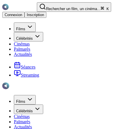
Rechercher un film, un cinéma...
K
Connexion
Inscription
Films
Célébrités
Cinémas
Palmarès
Actualités
Séances
Streaming
Films
Célébrités
Cinémas
Palmarès
Actualités