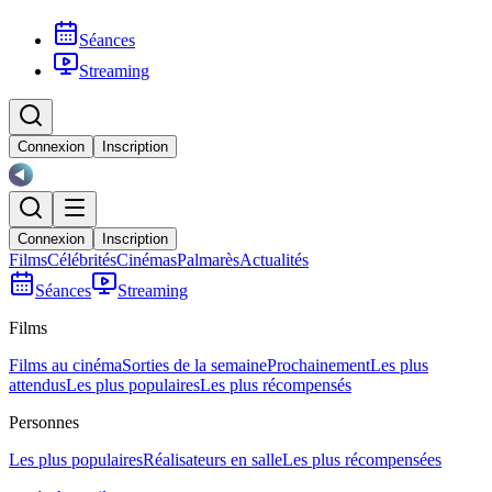
Séances
Streaming
Connexion
Inscription
Connexion
Inscription
Films
Célébrités
Cinémas
Palmarès
Actualités
Séances
Streaming
Films
Films au cinéma
Sorties de la semaine
Prochainement
Les plus
attendus
Les plus populaires
Les plus récompensés
Personnes
Les plus populaires
Réalisateurs en salle
Les plus récompensées