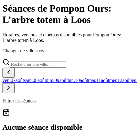
Séances de Pompon Ours:
L’arbre totem à Loos
Horaires, versions et cinémas disponibles pour Pompon Ours:
L’arbre totem à Loos.
Changer de ville
Loos
ven.
07
août
sam.
08
août
dim.
09
août
lun.
10
août
mar.
11
août
mer.
12
août
jeu
Filtrer les séances
Aucune séance disponible