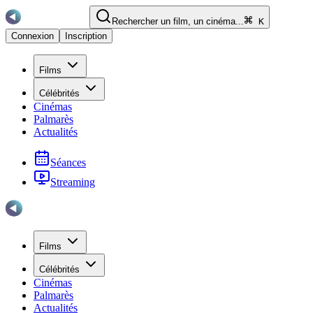
Rechercher un film, un cinéma...
K
Connexion
Inscription
Films
Célébrités
Cinémas
Palmarès
Actualités
Séances
Streaming
Films
Célébrités
Cinémas
Palmarès
Actualités