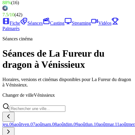
88%
(
16
)
7.5
/
10
(
42
)
Fiche
Séances
Casting
Streaming
Vidéos
Palmarès
Séances cinéma
Séances de La Fureur du
dragon à Vénissieux
Horaires, versions et cinémas disponibles pour La Fureur du dragon
à Vénissieux.
Changer de ville
Vénissieux
jeu.
06
août
ven.
07
août
sam.
08
août
dim.
09
août
lun.
10
août
mar.
11
août
mer