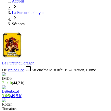
Accueil
La Fureur du dragon
Séances
La Fureur du dragon
De
Bruce Lee
·
Au cinéma le
18 déc. 1974
·
Action, Crime
7.1
/
10
(
44,2 k
)
3.6
/
5
(
49,5 k
)