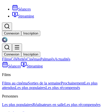
Séances
Streaming
Connexion
Inscription
Connexion
Inscription
Films
Célébrités
Cinémas
Palmarès
Actualités
Séances
Streaming
Films
Films au cinéma
Sorties de la semaine
Prochainement
Les plus
attendus
Les plus populaires
Les plus récompensés
Personnes
Les plus populaires
Réalisateurs en salle
Les plus récompensées