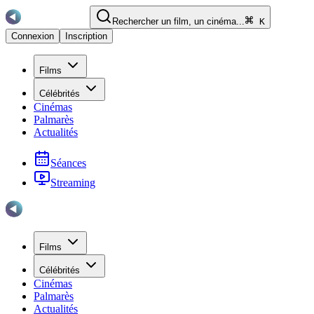
Rechercher un film, un cinéma...
K
Connexion
Inscription
Films
Célébrités
Cinémas
Palmarès
Actualités
Séances
Streaming
Films
Célébrités
Cinémas
Palmarès
Actualités