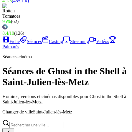
4.1
/
5
(
455,1 k
)
95%
(
62
)
8.4
/
10
(
126
)
Fiche
Séances
Casting
Streaming
Vidéos
Palmarès
Séances cinéma
Séances de Ghost in the Shell à
Saint-Julien-lès-Metz
Horaires, versions et cinémas disponibles pour Ghost in the Shell à
Saint-Julien-lès-Metz.
Changer de ville
Saint-Julien-lès-Metz