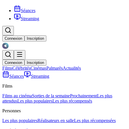
Séances
Streaming
Connexion
Inscription
Connexion
Inscription
Films
Célébrités
Cinémas
Palmarès
Actualités
Séances
Streaming
Films
Films au cinéma
Sorties de la semaine
Prochainement
Les plus
attendus
Les plus populaires
Les plus récompensés
Personnes
Les plus populaires
Réalisateurs en salle
Les plus récompensées