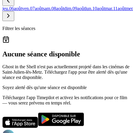
jeu.
06
août
ven.
07
août
sam.
08
août
dim.
09
août
lun.
10
août
mar.
11
août
mer
Filtrer les séances
Aucune séance disponible
Ghost in the Shell n'est pas actuellement projeté dans les cinémas de
Saint-Julien-lès-Metz.
Téléchargez l'app pour être alerté dès qu'une
séance est disponible.
Soyez alerté dès qu'une séance est disponible
Téléchargez l'app Timepilot et activez les notifications pour ce film
— vous serez prévenu en temps réel.