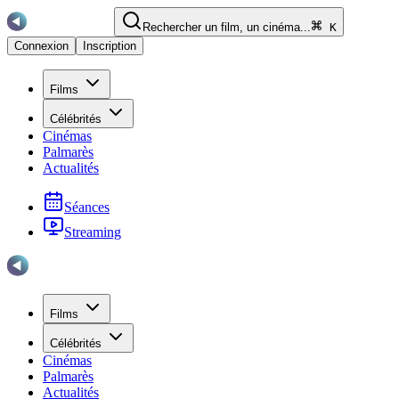
Rechercher un film, un cinéma...
K
Connexion
Inscription
Films
Célébrités
Cinémas
Palmarès
Actualités
Séances
Streaming
Films
Célébrités
Cinémas
Palmarès
Actualités