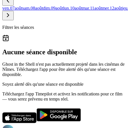
ven.
07
août
sam.
08
août
dim.
09
août
lun.
10
août
mar.
11
août
mer.
12
août
jeu
Filtrer les séances
Aucune séance disponible
Ghost in the Shell n'est pas actuellement projeté dans les cinémas de
Nîmes.
Téléchargez l'app pour être alerté dès qu'une séance est
disponible.
Soyez alerté dès qu'une séance est disponible
Téléchargez l'app Timepilot et activez les notifications pour ce film
— vous serez prévenu en temps réel.