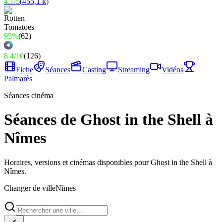
4.1
/
5
(
455,1 k
)
95%
(
62
)
8.4
/
10
(
126
)
Fiche
Séances
Casting
Streaming
Vidéos
Palmarès
Séances cinéma
Séances de Ghost in the Shell à
Nîmes
Horaires, versions et cinémas disponibles pour Ghost in the Shell à
Nîmes.
Changer de ville
Nîmes