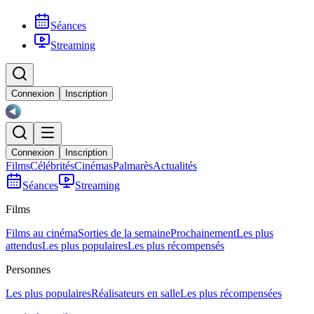
Séances
Streaming
Connexion
Inscription
Connexion
Inscription
Films
Célébrités
Cinémas
Palmarès
Actualités
Séances
Streaming
Films
Films au cinéma
Sorties de la semaine
Prochainement
Les plus
attendus
Les plus populaires
Les plus récompensés
Personnes
Les plus populaires
Réalisateurs en salle
Les plus récompensées