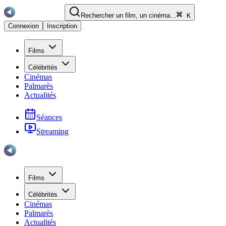
Rechercher un film, un cinéma...
K
Connexion
Inscription
Films
Célébrités
Cinémas
Palmarès
Actualités
Séances
Streaming
Films
Célébrités
Cinémas
Palmarès
Actualités