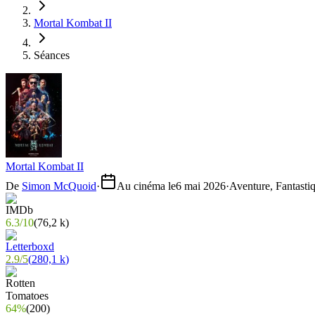
Mortal Kombat II
Séances
Mortal Kombat II
De
Simon McQuoid
·
Au cinéma le
6 mai 2026
·
Aventure, Fantasti
6.3
/
10
(
76,2 k
)
2.9
/
5
(
280,1 k
)
64%
(
200
)