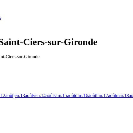
s
Saint-Ciers-sur-Gironde
int-Ciers-sur-Gironde.
.
12
août
jeu.
13
août
ven.
14
août
sam.
15
août
dim.
16
août
lun.
17
août
mar.
18
ao