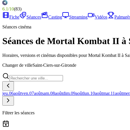
6.1
/
10
(
83
)
Fiche
Séances
Casting
Streaming
Vidéos
Palmarè
Séances cinéma
Séances de Mortal Kombat II à 
Horaires, versions et cinémas disponibles pour Mortal Kombat II à Sa
Changer de ville
Saint-Ciers-sur-Gironde
jeu.
06
août
ven.
07
août
sam.
08
août
dim.
09
août
lun.
10
août
mar.
11
août
mer
Filtrer les séances