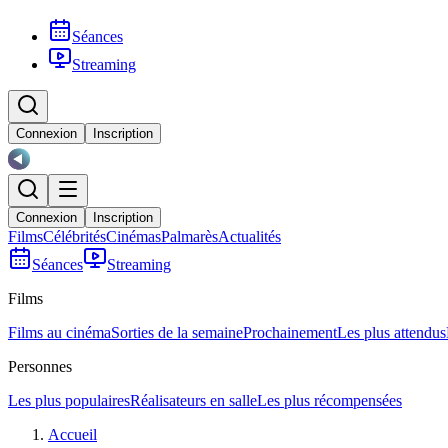
Séances
Streaming
Connexion
Inscription
Connexion
Inscription
Films
Célébrités
Cinémas
Palmarès
Actualités
Séances
Streaming
Films
Films au cinéma
Sorties de la semaine
Prochainement
Les plus attendus
Personnes
Les plus populaires
Réalisateurs en salle
Les plus récompensées
Accueil