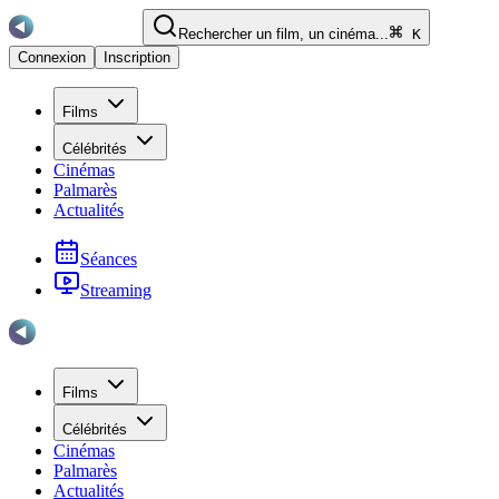
Rechercher un film, un cinéma...
K
Connexion
Inscription
Films
Célébrités
Cinémas
Palmarès
Actualités
Séances
Streaming
Films
Célébrités
Cinémas
Palmarès
Actualités