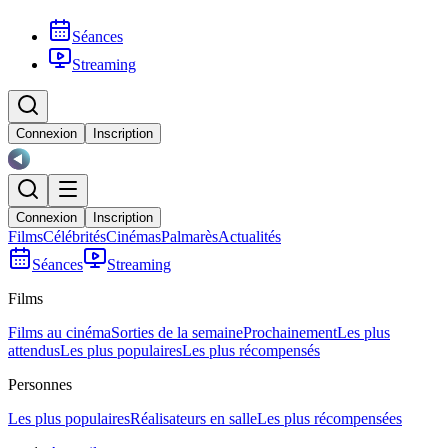
Séances
Streaming
Connexion
Inscription
Connexion
Inscription
Films
Célébrités
Cinémas
Palmarès
Actualités
Séances
Streaming
Films
Films au cinéma
Sorties de la semaine
Prochainement
Les plus
attendus
Les plus populaires
Les plus récompensés
Personnes
Les plus populaires
Réalisateurs en salle
Les plus récompensées