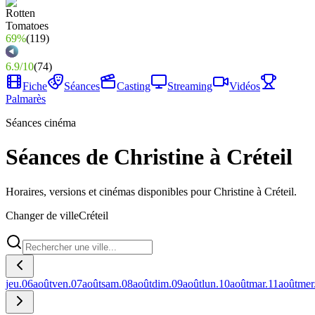
69%
(
119
)
6.9
/
10
(
74
)
Fiche
Séances
Casting
Streaming
Vidéos
Palmarès
Séances cinéma
Séances de Christine à Créteil
Horaires, versions et cinémas disponibles pour Christine à Créteil.
Changer de ville
Créteil
jeu.
06
août
ven.
07
août
sam.
08
août
dim.
09
août
lun.
10
août
mar.
11
août
mer