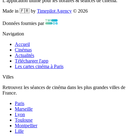
L'application ultime pour les horaires & séances de cinéma.
Made in 🇫🇷 by
Timepilot Agency
©
2026
Données fournies par
Navigation
Accueil
Cinémas
Actualités
Télécharger l'app
Les cartes cinéma à Paris
Villes
Retrouvez les séances de cinéma dans les plus grandes villes de
France.
Paris
Marseille
Lyon
Toulouse
Montpellier
Lille