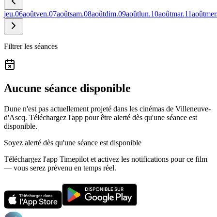
jeu.
06
août
ven.
07
août
sam.
08
août
dim.
09
août
lun.
10
août
mar.
11
août
mer
Filtrer les séances
Aucune séance disponible
Dune n'est pas actuellement projeté dans les cinémas de Villeneuve-
d'Ascq.
Téléchargez l'app pour être alerté dès qu'une séance est
disponible.
Soyez alerté dès qu'une séance est disponible
Téléchargez l'app Timepilot et activez les notifications pour ce film
— vous serez prévenu en temps réel.