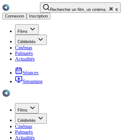
Rechercher un film, un cinéma...
K
Connexion
Inscription
Films
Célébrités
Cinémas
Palmarès
Actualités
Séances
Streaming
Films
Célébrités
Cinémas
Palmarès
Actualités