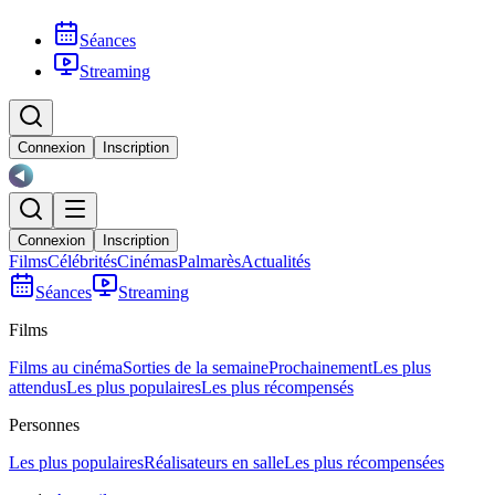
Séances
Streaming
Connexion
Inscription
Connexion
Inscription
Films
Célébrités
Cinémas
Palmarès
Actualités
Séances
Streaming
Films
Films au cinéma
Sorties de la semaine
Prochainement
Les plus
attendus
Les plus populaires
Les plus récompensés
Personnes
Les plus populaires
Réalisateurs en salle
Les plus récompensées