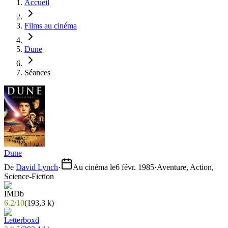
Accueil
Films au cinéma
Dune
Séances
Dune
De
David Lynch
·
Au cinéma le
6 févr. 1985
·
Aventure, Action,
Science-Fiction
6.2
/
10
(
193,3 k
)