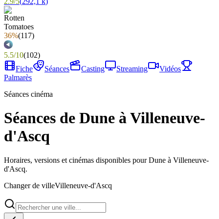
2.9
/
5
(
292,1 k
)
36%
(
117
)
5.5
/
10
(
102
)
Fiche
Séances
Casting
Streaming
Vidéos
Palmarès
Séances cinéma
Séances de Dune à Villeneuve-
d'Ascq
Horaires, versions et cinémas disponibles pour Dune à Villeneuve-
d'Ascq.
Changer de ville
Villeneuve-d'Ascq