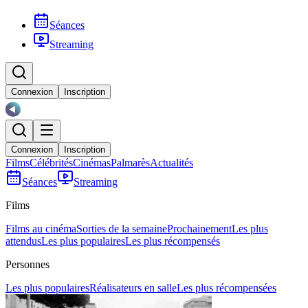
Séances
Streaming
Connexion
Inscription
Connexion
Inscription
Films
Célébrités
Cinémas
Palmarès
Actualités
Séances
Streaming
Films
Films au cinéma
Sorties de la semaine
Prochainement
Les plus
attendus
Les plus populaires
Les plus récompensés
Personnes
Les plus populaires
Réalisateurs en salle
Les plus récompensées