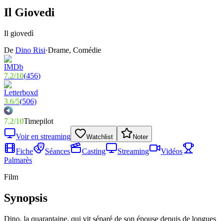
Il Giovedi
Il giovedì
De
Dino Risi
·
Drame, Comédie
7.2
/
10
(
456
)
3.6
/
5
(
506
)
7.2
/
10
Timepilot
Voir en streaming
Watchlist
Noter
Fiche
Séances
Casting
Streaming
Vidéos
Palmarès
Film
Synopsis
Dino, la quarantaine, qui vit séparé de son épouse depuis de longues