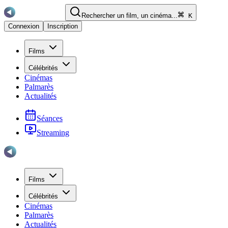
Rechercher un film, un cinéma...
K
Connexion
Inscription
Films
Célébrités
Cinémas
Palmarès
Actualités
Séances
Streaming
Films
Célébrités
Cinémas
Palmarès
Actualités