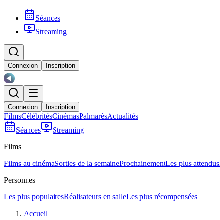
Séances
Streaming
Connexion
Inscription
Connexion
Inscription
Films
Célébrités
Cinémas
Palmarès
Actualités
Séances
Streaming
Films
Films au cinéma
Sorties de la semaine
Prochainement
Les plus attendus
Personnes
Les plus populaires
Réalisateurs en salle
Les plus récompensées
Accueil