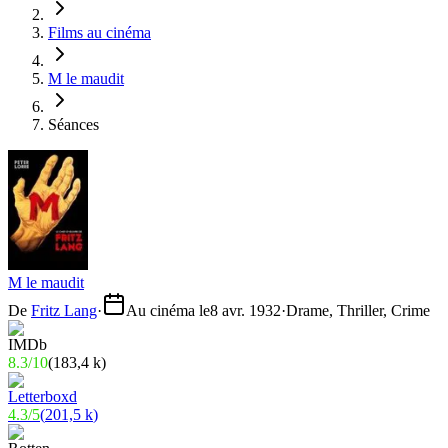
Films au cinéma
M le maudit
Séances
M le maudit
De
Fritz Lang
·
Au cinéma le
8 avr. 1932
·
Drame, Thriller, Crime
8.3
/
10
(
183,4 k
)
4.3
/
5
(
201,5 k
)