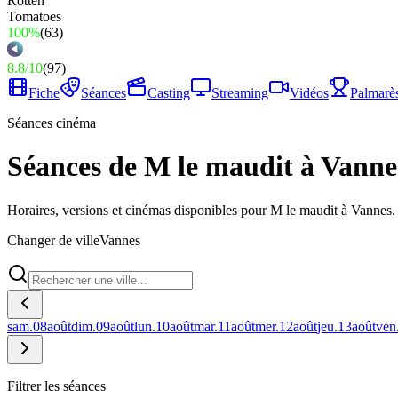
100%
(
63
)
8.8
/
10
(
97
)
Fiche
Séances
Casting
Streaming
Vidéos
Palmarè
Séances cinéma
Séances de M le maudit à Vanne
Horaires, versions et cinémas disponibles pour M le maudit à Vannes.
Changer de ville
Vannes
sam.
08
août
dim.
09
août
lun.
10
août
mar.
11
août
mer.
12
août
jeu.
13
août
ven
Filtrer les séances