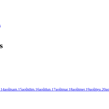
s
s
.
14
août
sam.
15
août
dim.
16
août
lun.
17
août
mar.
18
août
mer.
19
août
jeu.
20
ao