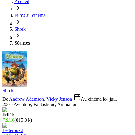
Accueil
Films au cinéma
Shrek
Séances
Shrek
De
Andrew Adamson
,
Vicky Jenson
·
Au cinéma le
4 juil.
2001
·
Aventure, Fantastique, Animation
7.9
/
10
(
815,3 k
)