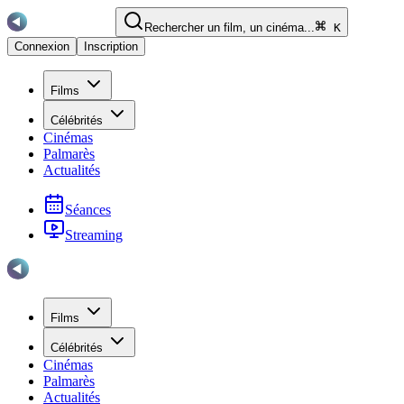
Rechercher un film, un cinéma...
K
Connexion
Inscription
Films
Célébrités
Cinémas
Palmarès
Actualités
Séances
Streaming
Films
Célébrités
Cinémas
Palmarès
Actualités