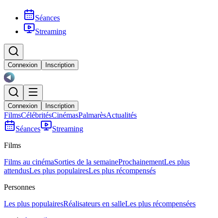
Séances
Streaming
Connexion
Inscription
Connexion
Inscription
Films
Célébrités
Cinémas
Palmarès
Actualités
Séances
Streaming
Films
Films au cinéma
Sorties de la semaine
Prochainement
Les plus
attendus
Les plus populaires
Les plus récompensés
Personnes
Les plus populaires
Réalisateurs en salle
Les plus récompensées