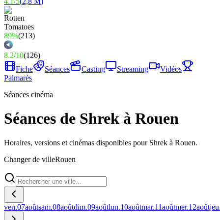
4.1
/
5
(
2,8 M
)
89%
(
213
)
8.2
/
10
(
126
)
Fiche
Séances
Casting
Streaming
Vidéos
Palmarès
Séances cinéma
Séances de Shrek à Rouen
Horaires, versions et cinémas disponibles pour Shrek à Rouen.
Changer de ville
Rouen
ven.
07
août
sam.
08
août
dim.
09
août
lun.
10
août
mar.
11
août
mer.
12
août
jeu