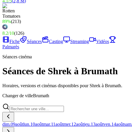
4.1
/
5
(
2,8 M
)
89%
(
213
)
8.2
/
10
(
126
)
Fiche
Séances
Casting
Streaming
Vidéos
Palmarès
Séances cinéma
Séances de Shrek à Brumath
Horaires, versions et cinémas disponibles pour Shrek à Brumath.
Changer de ville
Brumath
dim.
09
août
lun.
10
août
mar.
11
août
mer.
12
août
jeu.
13
août
ven.
14
août
sam