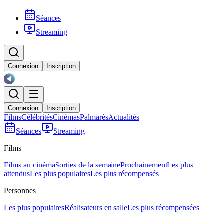
Séances
Streaming
Connexion
Inscription
Connexion
Inscription
Films
Célébrités
Cinémas
Palmarès
Actualités
Séances
Streaming
Films
Films au cinéma
Sorties de la semaine
Prochainement
Les plus
attendus
Les plus populaires
Les plus récompensés
Personnes
Les plus populaires
Réalisateurs en salle
Les plus récompensées