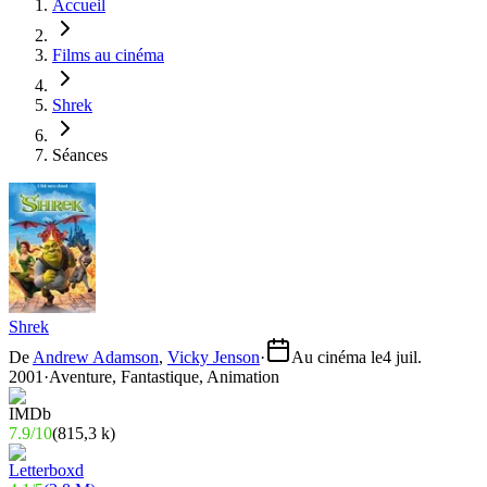
Accueil
Films au cinéma
Shrek
Séances
Shrek
De
Andrew Adamson
,
Vicky Jenson
·
Au cinéma le
4 juil.
2001
·
Aventure, Fantastique, Animation
7.9
/
10
(
815,3 k
)