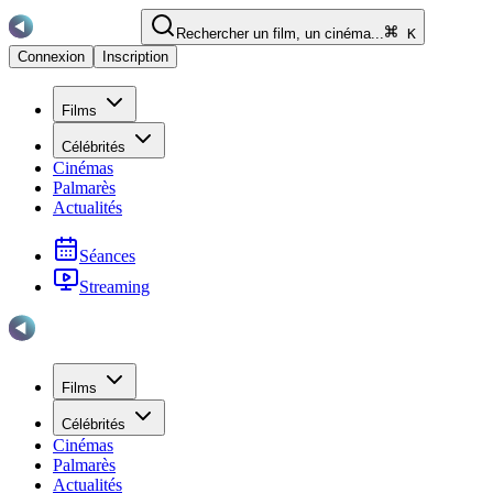
Rechercher un film, un cinéma...
K
Connexion
Inscription
Films
Célébrités
Cinémas
Palmarès
Actualités
Séances
Streaming
Films
Célébrités
Cinémas
Palmarès
Actualités