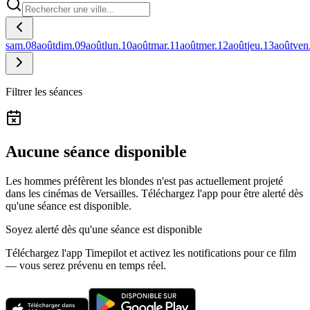
sam.
08
août
dim.
09
août
lun.
10
août
mar.
11
août
mer.
12
août
jeu.
13
août
ven
Filtrer les séances
Aucune séance disponible
Les hommes préfèrent les blondes n'est pas actuellement projeté
dans les cinémas de Versailles.
Téléchargez l'app pour être alerté dès
qu'une séance est disponible.
Soyez alerté dès qu'une séance est disponible
Téléchargez l'app Timepilot et activez les notifications pour ce film
— vous serez prévenu en temps réel.