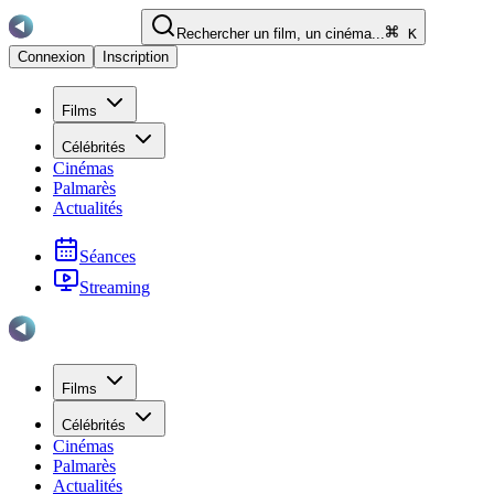
Rechercher un film, un cinéma...
K
Connexion
Inscription
Films
Célébrités
Cinémas
Palmarès
Actualités
Séances
Streaming
Films
Célébrités
Cinémas
Palmarès
Actualités