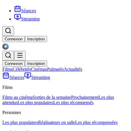
Séances
Streaming
Connexion
Inscription
Connexion
Inscription
Films
Célébrités
Cinémas
Palmarès
Actualités
Séances
Streaming
Films
Films au cinéma
Sorties de la semaine
Prochainement
Les plus
attendus
Les plus populaires
Les plus récompensés
Personnes
Les plus populaires
Réalisateurs en salle
Les plus récompensées