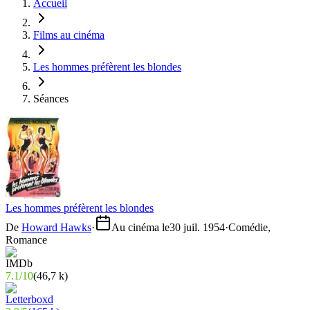
Accueil
Films au cinéma
Les hommes préfèrent les blondes
Séances
Les hommes préfèrent les blondes
De
Howard Hawks
·
Au cinéma le
30 juil. 1954
·
Comédie,
Romance
7.1
/
10
(
46,7 k
)