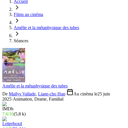
Accueil
Films au cinéma
Amélie et la métaphysique des tubes
Séances
Amélie et la métaphysique des tubes
De
Maïlys Vallade
,
Liane-cho Han
·
Au cinéma le
25 juin
2025
·
Animation, Drame, Familial
7.6
/
10
(
5,8 k
)