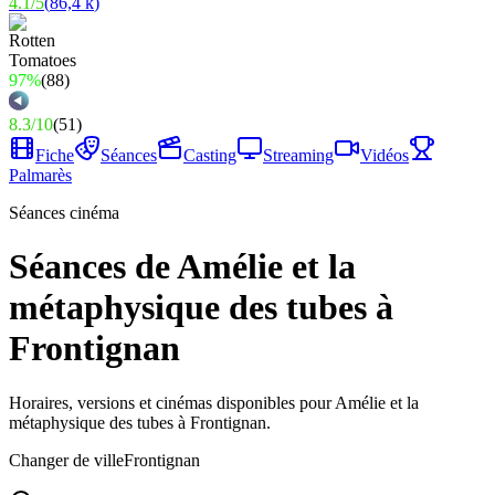
4.1
/
5
(
86,4 k
)
97%
(
88
)
8.3
/
10
(
51
)
Fiche
Séances
Casting
Streaming
Vidéos
Palmarès
Séances cinéma
Séances de Amélie et la
métaphysique des tubes à
Frontignan
Horaires, versions et cinémas disponibles pour Amélie et la
métaphysique des tubes à Frontignan.
Changer de ville
Frontignan