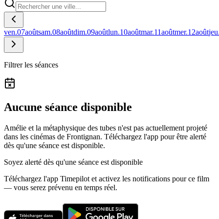
ven.
07
août
sam.
08
août
dim.
09
août
lun.
10
août
mar.
11
août
mer.
12
août
jeu
Filtrer les séances
Aucune séance disponible
Amélie et la métaphysique des tubes n'est pas actuellement projeté
dans les cinémas de Frontignan.
Téléchargez l'app pour être alerté
dès qu'une séance est disponible.
Soyez alerté dès qu'une séance est disponible
Téléchargez l'app Timepilot et activez les notifications pour ce film
— vous serez prévenu en temps réel.