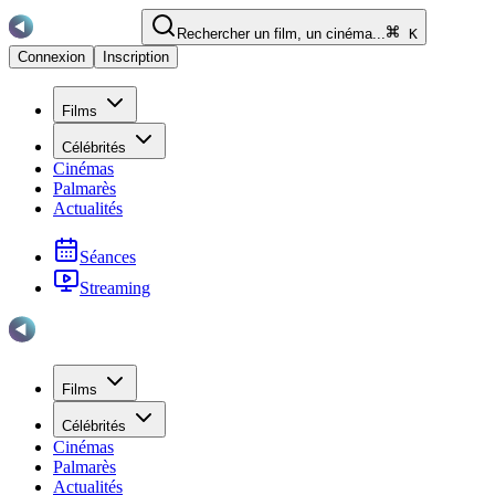
Rechercher un film, un cinéma...
K
Connexion
Inscription
Films
Célébrités
Cinémas
Palmarès
Actualités
Séances
Streaming
Films
Célébrités
Cinémas
Palmarès
Actualités