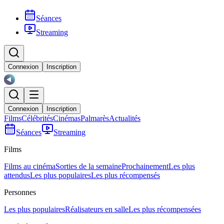
Séances
Streaming
Connexion
Inscription
Connexion
Inscription
Films
Célébrités
Cinémas
Palmarès
Actualités
Séances
Streaming
Films
Films au cinéma
Sorties de la semaine
Prochainement
Les plus
attendus
Les plus populaires
Les plus récompensés
Personnes
Les plus populaires
Réalisateurs en salle
Les plus récompensées